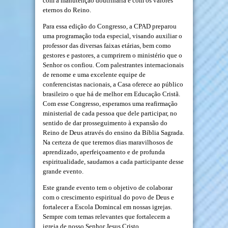
com a manutenção doutrinária e com os valores
eternos do Reino.
Para essa edição do Congresso, a CPAD preparou
uma programação toda especial, visando auxiliar o
professor das diversas faixas etárias, bem como
gestores e pastores, a cumprirem o ministério que o
Senhor os confiou. Com palestrantes internacionais
de renome e uma excelente equipe de
conferencistas nacionais, a Casa oferece ao público
brasileiro o que há de melhor em Educação Cristã.
Com esse Congresso, esperamos uma reafirmação
ministerial de cada pessoa que dele participar, no
sentido de dar prosseguimento à expansão do
Reino de Deus através do ensino da Bíblia Sagrada.
Na certeza de que teremos dias maravilhosos de
aprendizado, aperfeiçoamento e de profunda
espiritualidade, saudamos a cada participante desse
grande evento.
Este grande evento tem o objetivo de colaborar
com o crescimento espiritual do povo de Deus e
fortalecer a Escola Domincal em nossas igrejas.
Sempre com temas relevantes que fortalecem a
igreja de nosso Senhor Jesus Cristo.