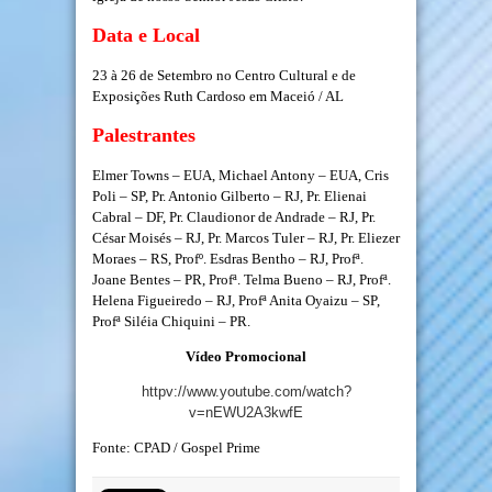
Data e Local
23 à 26 de Setembro no Centro Cultural e de
Exposições Ruth Cardoso em Maceió / AL
Palestrantes
Elmer Towns – EUA, Michael Antony – EUA, Cris
Poli – SP, Pr. Antonio Gilberto – RJ, Pr. Elienai
Cabral – DF, Pr. Claudionor de Andrade – RJ, Pr.
César Moisés – RJ, Pr. Marcos Tuler – RJ, Pr. Eliezer
Moraes – RS, Profº. Esdras Bentho – RJ, Profª.
Joane Bentes – PR, Profª. Telma Bueno – RJ, Profª.
Helena Figueiredo – RJ, Profª Anita Oyaizu – SP,
Profª Siléia Chiquini – PR.
Vídeo Promocional
httpv://www.youtube.com/watch?
v=nEWU2A3kwfE
Fonte: CPAD / Gospel Prime