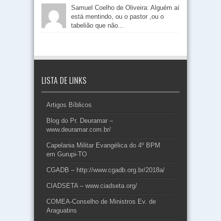
Samuel Coelho de Oliveira: Alguém aí
está mentindo, ou o pastor ,ou o
tabelião que não...
LISTA DE LINKS
Artigos Bíblicos
Blog do Pr. Deuramar –
www.deuramar.com.br/
Capelania Militar Evangélica do 4º BPM
em Gurupi-TO
CGADB – http://www.cgadb.org.br/2018a/
CIADSETA – www.ciadseta.org/
COMEA-Conselho de Ministros Ev. de
Araguatins