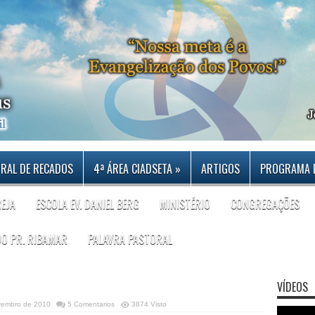
RAL DE RECADOS
4ª ÁREA CIADSETA
»
ARTIGOS
PROGRAMA 
REJA
ESCOLA EV. DANIEL BERG
MINISTÉRIO
CONGREGAÇÕES
DO PR. RIBAMAR
PALAVRA PASTORAL
VÍDEOS
vembro de 2010
5 Comentarios
3874 Visto