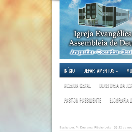
INÍCIO
DEPARTAMENTOS
»
MU
AGENDA GERAL
DIRETORIA DA IG
PASTOR PRESIDENTE
BIOGRAFIA 
Escrito por:
Pr. Deuramar Ribeiro Leite
22 de no