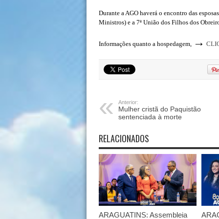
Durante a AGO haverá o encontro das esposa
Ministros) e a 7ª União dos Filhos dos Obrei
→
Informações quanto a hospedagem,
CLI
Anterior:
Mulher cristã do Paquistão
sentenciada à morte
RELACIONADOS
ARAGUATINS: Assembleia
ARAG