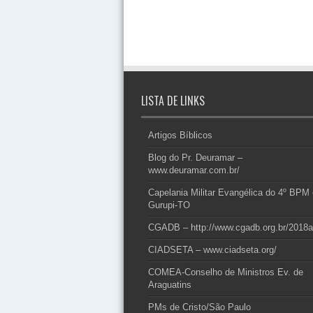
LISTA DE LINKS
Artigos Bíblicos
Blog do Pr. Deuramar –
www.deuramar.com.br/
Capelania Militar Evangélica do 4º BPM
Gurupi-TO
CGADB – http://www.cgadb.org.br/2018a
CIADSETA – www.ciadseta.org/
COMEA-Conselho de Ministros Ev. de
Araguatins
PMs de Cristo/São Paulo