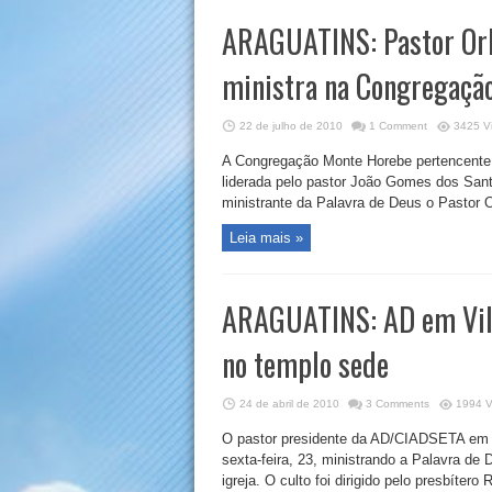
ARAGUATINS: Pastor Orl
ministra na Congregaçã
22 de julho de 2010
1 Comment
3425 Vi
A Congregação Monte Horebe pertencente 
liderada pelo pastor João Gomes dos Santo
ministrante da Palavra de Deus o Pastor Or
Leia mais »
ARAGUATINS: AD em Vila 
no templo sede
24 de abril de 2010
3 Comments
1994 V
O pastor presidente da AD/CIADSETA em F
sexta-feira, 23, ministrando a Palavra 
igreja. O culto foi dirigido pelo presbítero