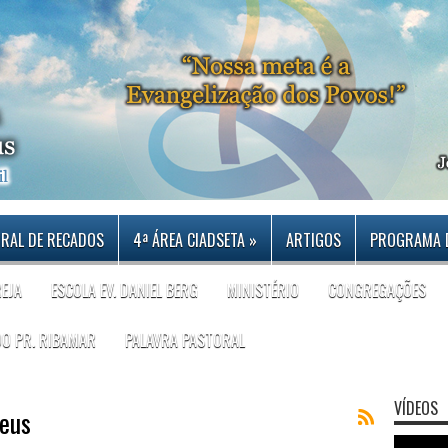
RAL DE RECADOS
4ª ÁREA CIADSETA
»
ARTIGOS
PROGRAMA 
REJA
ESCOLA EV. DANIEL BERG
MINISTÉRIO
CONGREGAÇÕES
DO PR. RIBAMAR
PALAVRA PASTORAL
VÍDEOS
deus