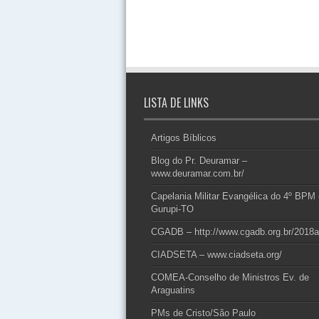
LISTA DE LINKS
Artigos Bíblicos
Blog do Pr. Deuramar –
www.deuramar.com.br/
Capelania Militar Evangélica do 4º BPM
Gurupi-TO
CGADB – http://www.cgadb.org.br/2018a
CIADSETA – www.ciadseta.org/
COMEA-Conselho de Ministros Ev. de
Araguatins
PMs de Cristo/São Paulo