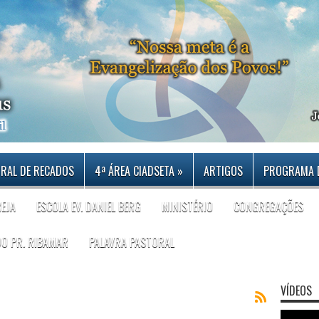
RAL DE RECADOS
4ª ÁREA CIADSETA
»
ARTIGOS
PROGRAMA 
REJA
ESCOLA EV. DANIEL BERG
MINISTÉRIO
CONGREGAÇÕES
DO PR. RIBAMAR
PALAVRA PASTORAL
VÍDEOS