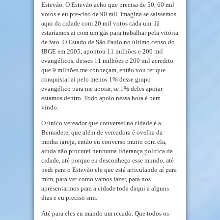
Estevão. O Estevão acho que precisa de 50, 60 mil
votos e eu pre-ciso de 90 mil. Imagina se saíssemos
aqui da cidade com 20 mil votos cada um. Já
estaríamos aí com um gás para trabalhar pela vitória
de fato. O Estado de São Paulo no último censo do
IBGE em 2005, apontou 11 milhões e 200 mil
evangélicos, desses 11 milhões e 200 mil acredito
que 9 milhões me conheçam, então vou ter que
conquistar aí pelo menos 1% desse grupo
evangélico para me apoiar, se 1% deles apoiar
estamos dentro. Todo apoio nessa hora é bem
vindo.
O único vereador que conversei na cidade é a
Bernadete, que além de vereadora é ovelha da
minha igreja, então eu converso muito com ela,
ainda não procurei nenhuma liderança política da
cidade, até porque eu desconheço esse mundo, até
pedi para o Estevão ele que está articulando aí para
mim, para ver como vamos fazer, para nos
apresentarmos para a cidade toda daqui a alguns
dias e eu preciso sim.
Até para eles eu mando um recado. Que todos os