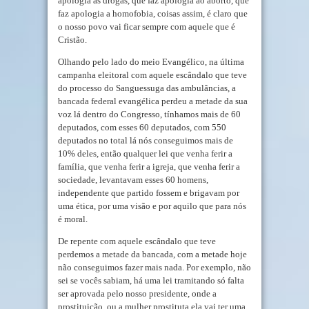
apologia as drogas, que faz apologia ao aborto, que
faz apologia a homofobia, coisas assim, é claro que
o nosso povo vai ficar sempre com aquele que é
Cristão.
Olhando pelo lado do meio Evangélico, na última
campanha eleitoral com aquele escândalo que teve
do processo do Sanguessuga das ambulâncias, a
bancada federal evangélica perdeu a metade da sua
voz lá dentro do Congresso, tínhamos mais de 60
deputados, com esses 60 deputados, com 550
deputados no total lá nós conseguimos mais de
10% deles, então qualquer lei que venha ferir a
família, que venha ferir a igreja, que venha ferir a
sociedade, levantavam esses 60 homens,
independente que partido fossem e brigavam por
uma ética, por uma visão e por aquilo que para nós
é moral.
De repente com aquele escândalo que teve
perdemos a metade da bancada, com a metade hoje
não conseguimos fazer mais nada. Por exemplo, não
sei se vocês sabiam, há uma lei tramitando só falta
ser aprovada pelo nosso presidente, onde a
prostituição, ou a mulher prostituta ela vai ter uma