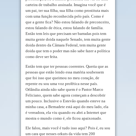
carteira de trabalho assinada. Imagina você que é
um pai, ter sua filha, sua filha como prostituta mais
com uma função reconhecida pelo país. Como é
que a gente fica? Não estou falando de preconceito,
estou falando de ética, estou falando de família.
Então tem leis que precisam ser barradas pois tem
muita gente doida naquele Senado, tem muita gente
doida dentro da Câmara Federal, tem muita gente
doida que tem o poder mas não sabe fazer a política
como deve ser feita.
Então tem que ter pessoas coerentes. Queria que as
pessoas que estão lendo essa matéria soubessem
que foi isso que queimou no meu coração, de
repente eu sou uma voz profética nesse país.
Orlândia ainda não sabe quem é o Pastor Marco
Feliciano, quem sabe agora começam a descobrir
um pouco. Inclusive o Estevão quando esteve na
minha casa, a Bernadete está aqui do meu lado, ela
é vereadora, ela viu quando eu abri a Internet que
mostra o mundo como é, ele ficou apaixonado.
Ele falou, mais você é tudo isso aqui? Pois é, eu sou
um cara que nesses orkuts da vida tem 200