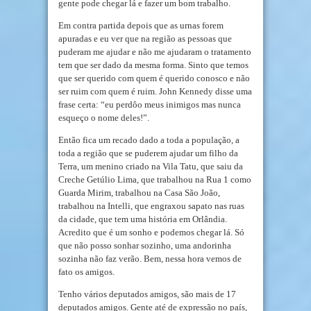
gente pode chegar lá e fazer um bom trabalho.
Em contra partida depois que as urnas forem
apuradas e eu ver que na região as pessoas que
puderam me ajudar e não me ajudaram o tratamento
tem que ser dado da mesma forma. Sinto que temos
que ser querido com quem é querido conosco e não
ser ruim com quem é ruim. John Kennedy disse uma
frase certa: “eu perdôo meus inimigos mas nunca
esqueço o nome deles!”.
Então fica um recado dado a toda a população, a
toda a região que se puderem ajudar um filho da
Terra, um menino criado na Vila Tatu, que saiu da
Creche Getúlio Lima, que trabalhou na Rua 1 como
Guarda Mirim, trabalhou na Casa São João,
trabalhou na Intelli, que engraxou sapato nas ruas
da cidade, que tem uma história em Orlândia.
Acredito que é um sonho e podemos chegar lá. Só
que não posso sonhar sozinho, uma andorinha
sozinha não faz verão. Bem, nessa hora vemos de
fato os amigos.
Tenho vários deputados amigos, são mais de 17
deputados amigos. Gente até de expressão no país,