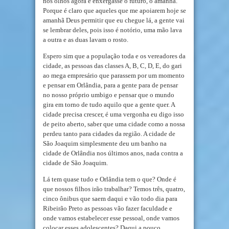
nos olhos agora e enxergasse o futuro, o amanhã.
Porque é claro que aqueles que me apoiarem hoje se
amanhã Deus permitir que eu chegue lá, a gente vai
se lembrar deles, pois isso é notório, uma mão lava
a outra e as duas lavam o rosto.
Espero sim que a população toda e os vereadores da
cidade, as pessoas das classes A, B, C, D, E, do gari
ao mega empresário que parassem por um momento
e pensar em Orlândia, para a gente para de pensar
no nosso próprio umbigo e pensar que o mundo
gira em torno de tudo aquilo que a gente quer. A
cidade precisa crescer, é uma vergonha eu digo isso
de peito aberto, saber que uma cidade como a nossa
perdeu tanto para cidades da região. A cidade de
São Joaquim simplesmente deu um banho na
cidade de Orlândia nos últimos anos, nada contra a
cidade de São Joaquim.
Lá tem quase tudo e Orlândia tem o que? Onde é
que nossos filhos irão trabalhar? Temos três, quatro,
cinco ônibus que saem daqui e vão todo dia para
Ribeirão Preto as pessoas vão fazer faculdade e
onde vamos estabelecer esse pessoal, onde vamos
colocar esses adolescentes? Daqui a pouco