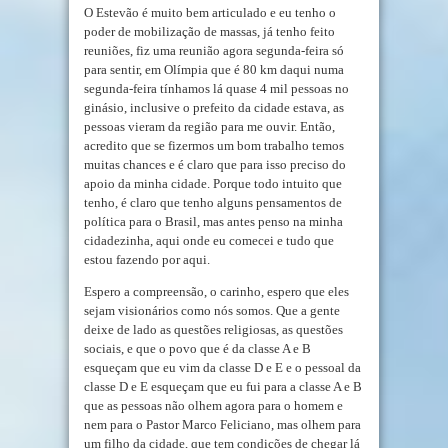
O Estevão é muito bem articulado e eu tenho o
poder de mobilização de massas, já tenho feito
reuniões, fiz uma reunião agora segunda-feira só
para sentir, em Olímpia que é 80 km daqui numa
segunda-feira tínhamos lá quase 4 mil pessoas no
ginásio, inclusive o prefeito da cidade estava, as
pessoas vieram da região para me ouvir. Então,
acredito que se fizermos um bom trabalho temos
muitas chances e é claro que para isso preciso do
apoio da minha cidade. Porque todo intuito que
tenho, é claro que tenho alguns pensamentos de
política para o Brasil, mas antes penso na minha
cidadezinha, aqui onde eu comecei e tudo que
estou fazendo por aqui.
Espero a compreensão, o carinho, espero que eles
sejam visionários como nós somos. Que a gente
deixe de lado as questões religiosas, as questões
sociais, e que o povo que é da classe A e B
esqueçam que eu vim da classe D e E e o pessoal da
classe D e E esqueçam que eu fui para a classe A e B
que as pessoas não olhem agora para o homem e
nem para o Pastor Marco Feliciano, mas olhem para
um filho da cidade, que tem condições de chegar lá