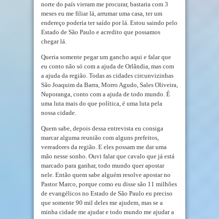
norte do país vieram me procurar, bastaria com 3
meses eu me filiar lá, arrumar uma casa, ter um
endereço poderia ter saído por lá. Estou saindo pelo
Estado de São Paulo e acredito que possamos
chegar lá.
Queria somente pegar um gancho aqui e falar que
eu conto não só com a ajuda de Orlândia, mas com
a ajuda da região. Todas as cidades circunvizinhas
São Joaquim da Barra, Morro Agudo, Sales Oliveira,
Nuporanga, conto com a ajuda de todo mundo. É
uma luta mais do que política, é uma luta pela
nossa cidade.
Quem sabe, depois dessa entrevista eu consiga
marcar alguma reunião com alguns prefeitos,
vereadores da região. E eles possam me dar uma
mão nesse sonho. Ouvi falar que cavalo que já está
marcado para ganhar, todo mundo quer apostar
nele. Então quem sabe alguém resolve apostar no
Pastor Marco, porque como eu disse são 11 milhões
de evangélicos no Estado de São Paulo eu preciso
que somente 90 mil deles me ajudem, mas se a
minha cidade me ajudar e todo mundo me ajudar a