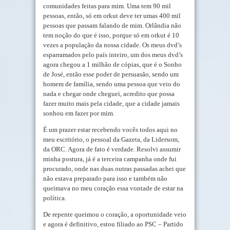
comunidades feitas para mim. Uma tem 90 mil
pessoas, então, só em orkut deve ter umas 400 mil
pessoas que passam falando de mim. Orlândia não
tem noção do que é isso, porque só em orkut é 10
vezes a população da nossa cidade. Os meus dvd’s
esparramados pelo país inteiro, um dos meus dvd’s
agora chegou a 1 milhão de cópias, que é o Sonho
de José, então esse poder de persuasão, sendo um
homem de família, sendo uma pessoa que veio do
nada e chegar onde cheguei, acredito que possa
fazer muito mais pela cidade, que a cidade jamais
sonhou em fazer por mim.
É um prazer estar recebendo vocês todos aqui no
meu escritório, o pessoal da Gazeta, da Lidersom,
da ORC. Agora de fato é verdade. Resolvi assumir
minha postura, já é a terceira campanha onde fui
procurado, onde nas duas outras passadas achei que
não estava preparado para isso e também não
queimava no meu coração essa vontade de estar na
política.
De repente queimou o coração, a oportunidade veio
e agora é definitivo, estou filiado ao PSC – Partido