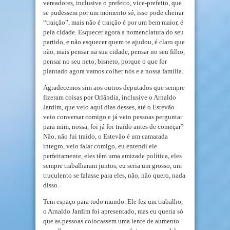
vereadores, inclusive o prefeito, vice-prefeito, que
se pudessem por um momento só, isso pode cheirar
“traição”, mais não é traição é por um bem maior, é
pela cidade. Esquecer agora a nomenclatura do seu
partido, e não esquecer quem te ajudou, é claro que
não, mais pensar na sua cidade, pensar no seu filho,
pensar no seu neto, bisneto, porque o que for
plantado agora vamos colher nós e a nossa família.
Agradecemos sim aos outros deputados que sempre
fizeram coisas por Orlândia, inclusive o Arnaldo
Jardim, que veio aqui dias desses, até o Estevão
veio conversar comigo e já veio pessoas perguntar
para mim, nossa, foi já foi traído antes de começar?
Não, não fui traído, o Estevão é um camarada
íntegro, veio falar comigo, eu entendi ele
perfeitamente, eles têm uma amizade política, eles
sempre trabalharam juntos, eu seria um grosso, um
truculento se falasse para eles, não, não quero, nada
disso.
Tem espaço para todo mundo. Ele fez um trabalho,
o Arnaldo Jardim foi apresentado, mas eu queria só
que as pessoas colocassem uma lente de aumento