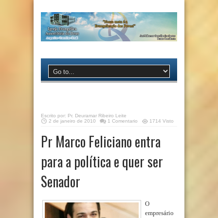
Escrito por:
Pr. Deuramar Ribeiro Leite
2 de janeiro de 2010
1 Comentario
1714 Visto
Pr Marco Feliciano entra
para a política e quer ser
Senador
O
empresário