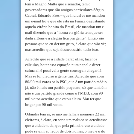
tem o Magno Malta que é senador, tem o
governadores que são amigos particulares Sérgio
Cabral, Eduardo Paes – que inclusive me mandou
um e-mail hoje que ele está na França degustando
aquela vitória bonita do Brasil, ele mandou um e-
mail dizendo que a “honra e a glória tem que ser
dada a Deus e a alegria fica pra gente”. Então são
pessoas que se eu der um grito, é claro que vão vir,
mas acredito que seja desnecessário tudo isso.
Acredito que se a cidade parar, olhar, fazer os
cálculos, botar essa equação num papel e dizer
calma aí, é possível a gente conseguir chegar lá.
Mas se for preciso a gente traz. Acredito que com
80/90 mil votos pelo PSC, que é um partido médio
já, não é mais um partido pequeno, só que também
não é um partido grande como o PMDB, com 90
mil votos acredito que estou eleito. Vou ter que
brigar por 90 mil votos.
Orlândia tem aí, se não me falha a memória 22 mil
eleitores, é claro, eu seria um maluco se acreditasse
que a cidade toda, que pela primeira vez a cidade
pode se unir ao redor de dois nomes, o meu e o do