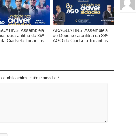
UATINS: Assembleia
ARAGUATINS: Assembleia
us será anfitriã da 89ª
de Deus será anfitriã da 89ª
da Ciadseta Tocantins
AGO da Ciadseta Tocantins
pos obrigatórios estão marcados
*