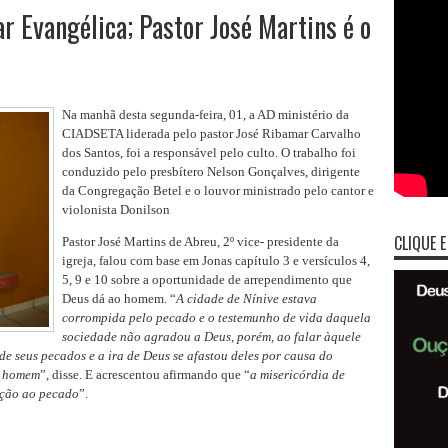
ar Evangélica; Pastor José Martins é o
Na manhã desta segunda-feira, 01, a AD ministério da
CIADSETA liderada pelo pastor José Ribamar Carvalho
dos Santos, foi a responsável pelo culto. O trabalho foi
conduzido pelo presbítero Nelson Gonçalves, dirigente
da Congregação Betel e o louvor ministrado pelo cantor e
violonista Donilson
CLIQUE E
Pastor José Martins de Abreu, 2º vice- presidente da
igreja, falou com base em Jonas capítulo 3 e versículos 4,
5, 9 e 10 sobre a oportunidade de arrependimento que
Deus dá ao homem. “
A cidade de Nínive estava
corrompida pelo pecado e o testemunho de vida daquela
sociedade não agradou a Deus, porém, ao falar àquele
de seus pecados e a ira de Deus se afastou deles por causa do
o homem
”, disse. E acrescentou afirmando que “
a misericórdia de
ação ao pecado
”.