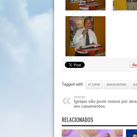
Tagged with:
4ª CIPM
ARAGUATINS
AS
Anterior:
Igrejas vão punir noivos por atr
em casamentos
RELACIONADOS