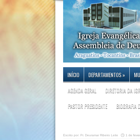
INÍCIO
DEPARTAMENTOS
»
MU
AGENDA GERAL
DIRETORIA DA IG
PASTOR PRESIDENTE
BIOGRAFIA 
Escrito por:
Pr. Deuramar Ribeiro Leite
1 de feve