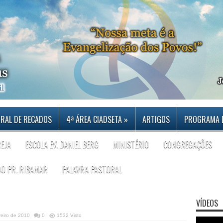
RAL DE RECADOS
4ª ÁREA CIADSETA
»
ARTIGOS
PROGRAMA 
REJA
ESCOLA EV. DANIEL BERG
MINISTÉRIO
CONGREGAÇÕES
DO PR. RIBAMAR
PALAVRA PASTORAL
VÍDEOS
reiro de 2010
0
1532 Visto