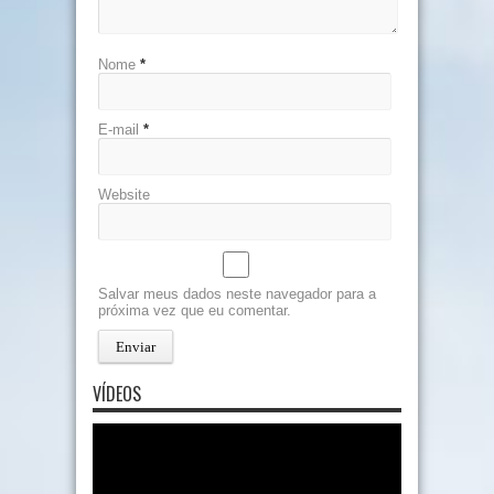
Nome
*
E-mail
*
Website
Salvar meus dados neste navegador para a
próxima vez que eu comentar.
VÍDEOS