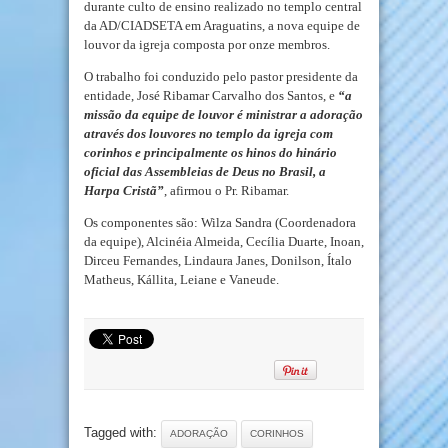
durante culto de ensino realizado no templo central
da AD/CIADSETA em Araguatins, a nova equipe de
louvor da igreja composta por onze membros.
O trabalho foi conduzido pelo pastor presidente da
entidade, José Ribamar Carvalho dos Santos, e
“a
missão da equipe de louvor é ministrar a adoração
através dos louvores no templo da igreja com
corinhos e principalmente os hinos do hinário
oficial das Assembleias de Deus no Brasil, a
Harpa Cristã”
, afirmou o Pr. Ribamar.
Os componentes são: Wilza Sandra (Coordenadora
da equipe), Alcinéia Almeida, Cecília Duarte, Inoan,
Dirceu Fernandes, Lindaura Janes, Donilson, Ítalo
Matheus, Kállita, Leiane e Vaneude.
Tagged with:
ADORAÇÃO
CORINHOS