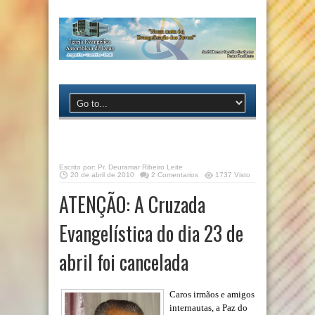
Escrito por:
Pr. Deuramar Ribeiro Leite
20 de abril de 2010
2 Comentarios
1737 Visto
ATENÇÃO: A Cruzada
Evangelística do dia 23 de
abril foi cancelada
Caros irmãos e amigos
internautas, a Paz do