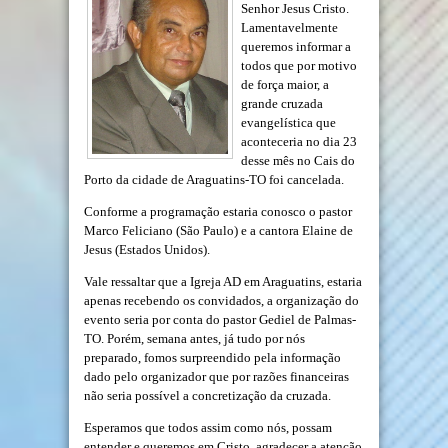
Senhor Jesus Cristo.
Lamentavelmente
queremos informar a
todos que por motivo
de força maior, a
grande cruzada
evangelística que
aconteceria no dia 23
desse mês no Cais do
Porto da cidade de Araguatins-TO foi cancelada.
Conforme a programação estaria conosco o pastor
Marco Feliciano (São Paulo) e a cantora Elaine de
Jesus (Estados Unidos).
Vale ressaltar que a Igreja AD em Araguatins, estaria
apenas recebendo os convidados, a organização do
evento seria por conta do pastor Gediel de Palmas-
TO. Porém, semana antes, já tudo por nós
preparado, fomos surpreendido pela informação
dado pelo organizador que por razões financeiras
não seria possível a concretização da cruzada.
Esperamos que todos assim como nós, possam
entender e queremos em Cristo, agradecer a atenção