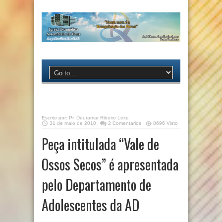
Escrito por:
Pr. Deuramar Ribeiro Leite
31 de maio de 2010
2 Comentarios
8696 Visto
Peça intitulada “Vale de
Ossos Secos” é apresentada
pelo Departamento de
Adolescentes da AD