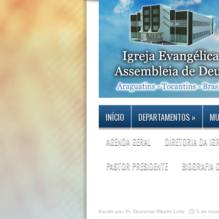
INÍCIO
DEPARTAMENTOS
»
MU
AGENDA GERAL
DIRETORIA DA IG
PASTOR PRESIDENTE
BIOGRAFIA 
Escrito por:
Pr. Deuramar Ribeiro Leite
5 de nov