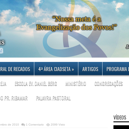
RAL DE RECADOS
4ª ÁREA CIADSETA
»
ARTIGOS
PROGRAMA 
REJA
ESCOLA EV. DANIEL BERG
MINISTÉRIO
CONGREGAÇÕES
DO PR. RIBAMAR
PALAVRA PASTORAL
VÍDEOS
embro de 2010
1 Comentario
2099 Visto