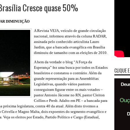
Brasília Cresce quase 50%
AR DIMINUIÇÃO
A Revista VEJA, veículo de grande circulação
nacional, informou através da coluna RADAR,
assinada pelo conhecido articulista Lauro
Jardim, que a bancada evangélica em Brasília
diminuiu de tamanho com as eleições de 2010.
A bem da verdade o blog “A Força da
Esperança” fez uma busca por todos os Estados
CLIQUE E
brasileiros e constatou o contrário. Além da
grande representação para as Assembléias
Legislativas, quando vários pastores
conseguiram figurar entre os mais votados –
pastor Antonio Jácome no RN, pastor Cleiton
Collins e Presb. Adalto em PE – a bancada para
 próxima legislatura, contra 40 da atual. Além disto tivemos a
 Crivella e Magno Malta, dois expoentes do segmento evangélico e
. Veja os eleitos por Estado, Partido Político e Cargo (Estadual,