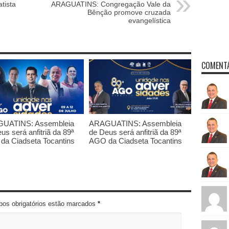
tista
ARAGUATINS: Congregação Vale da
Bênção promove cruzada
evangelística
COMENTÁ
UATINS: Assembleia
ARAGUATINS: Assembleia
us será anfitriã da 89ª
de Deus será anfitriã da 89ª
da Ciadseta Tocantins
AGO da Ciadseta Tocantins
pos obrigatórios estão marcados
*