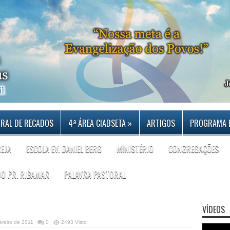
RAL DE RECADOS
4ª ÁREA CIADSETA
»
ARTIGOS
PROGRAMA 
REJA
ESCOLA EV. DANIEL BERG
MINISTÉRIO
CONGREGAÇÕES
DO PR. RIBAMAR
PALAVRA PASTORAL
VÍDEOS
ereiro de 2011
0
2493 Visto