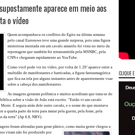
e supostamente aparece em meio aos
ta o vídeo
Quem acompanhava os conflitos do Egito na última semana
pelo canal Euronews teve uma grande surpresa, pois uma figura
misteriosa montada em um cavalo amarelo foi vista no meio da
reportagem que também foi retransmitida pela MSNBC, pela
CNN e chegaram rapidamente ao YouTube.
Como você pode ver no vídeo, por volta de 1:20’ aparece entre a
CLIQUE E
multidão de manifestantes e barricadas, a figura fantasmagórica
que fica na tela por alguns instantes antes de aparentemente voar
sobre a cabeça dos manifestantes.
As imagens geraram polêmica e muitos acreditam que trata-se do
íblica sobre a visão de João está escrito: “Então vi um cavalo
 Morte. E seguia atrás dele outro cavalo, e o nome do que montava
e a quarta parte da terra para matar pela guerra, pela fome, pela
s da terra” (Ap 6.8, NBV).
agens foram alteradas para gerar pânico, como muita gente
chegou a
lhos viram não foi produzido por