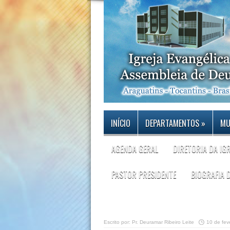
INÍCIO
DEPARTAMENTOS
»
MU
AGENDA GERAL
DIRETORIA DA IG
PASTOR PRESIDENTE
BIOGRAFIA 
Escrito por:
Pr. Deuramar Ribeiro Leite
10 de fev