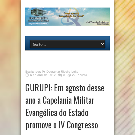
Escrito por:
Pr. Deuramar Ribeiro Leite
6 de abril de 2012
0
2297 Visto
GURUPI: Em agosto desse
ano a Capelania Militar
Evangélica do Estado
promove o IV Congresso