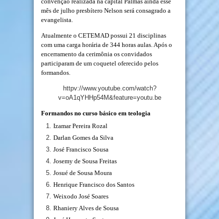
convenção realizada na capital Palmas ainda esse
mês de julho presbítero Nelson será consagrado a
evangelista.
Atualmente o CETEMAD possui 21 disciplinas
com uma carga horária de 344 horas aulas. Após o
encerramento da cerimônia os convidados
participaram de um coquetel oferecido pelos
formandos.
httpv://www.youtube.com/watch?
v=oA1qYHHp54M&feature=youtu.be
Formandos no curso básico em teologia
Izamar Pereira Rozal
Darlan Gomes da Silva
José Francisco Sousa
Josemy de Sousa Freitas
Josué de Sousa Moura
Henrique Francisco dos Santos
Weixodo José Soares
Rhaniery Alves de Sousa