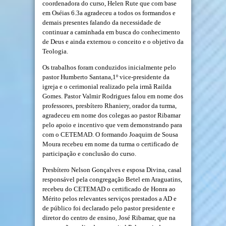
coordenadora do curso, Helen Rute que com base
em Oséias 6.3a agradeceu a todos os formandos e
demais presentes falando da necessidade de
continuar a caminhada em busca do conhecimento
de Deus e ainda externou o conceito e o objetivo da
Teologia.
Os trabalhos foram conduzidos inicialmente pelo
pastor Humberto Santana,1º vice-presidente da
igreja e o cerimonial realizado pela irmã Railda
Gomes. Pastor Valmir Rodrigues falou em nome dos
professores, presbítero Rhaniery, orador da turma,
agradeceu em nome dos colegas ao pastor Ribamar
pelo apoio e incentivo que vem demonstrando para
com o CETEMAD. O formando Joaquim de Sousa
Moura recebeu em nome da turma o certificado de
participação e conclusão do curso.
Presbítero Nelson Gonçalves e esposa Divina, casal
responsável pela congregação Betel em Araguatins,
recebeu do CETEMAD o certificado de Honra ao
Mérito pelos relevantes serviços prestados a AD e
de público foi declarado pelo pastor presidente e
diretor do centro de ensino, José Ribamar, que na