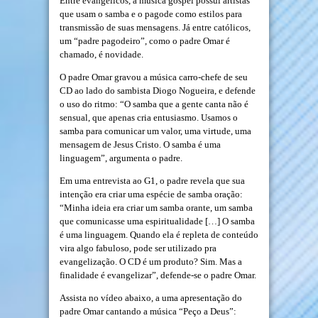
Entre evangélicos, a música gospel possui artistas
que usam o samba e o pagode como estilos para
transmissão de suas mensagens. Já entre católicos,
um “padre pagodeiro”, como o padre Omar é
chamado, é novidade.
O padre Omar gravou a música carro-chefe de seu
CD ao lado do sambista Diogo Nogueira, e defende
o uso do ritmo: “O samba que a gente canta não é
sensual, que apenas cria entusiasmo. Usamos o
samba para comunicar um valor, uma virtude, uma
mensagem de Jesus Cristo. O samba é uma
linguagem”, argumenta o padre.
Em uma entrevista ao G1, o padre revela que sua
intenção era criar uma espécie de samba oração:
“Minha ideia era criar um samba orante, um samba
que comunicasse uma espiritualidade […] O samba
é uma linguagem. Quando ela é repleta de conteúdo
vira algo fabuloso, pode ser utilizado pra
evangelização. O CD é um produto? Sim. Mas a
finalidade é evangelizar”, defende-se o padre Omar.
Assista no vídeo abaixo, a uma apresentação do
padre Omar cantando a música “Peço a Deus”: