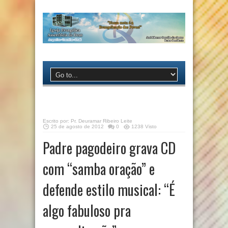
Escrito por:
Pr. Deuramar Ribeiro Leite
25 de agosto de 2012
0
1238 Visto
Padre pagodeiro grava CD
com “samba oração” e
defende estilo musical: “É
algo fabuloso pra