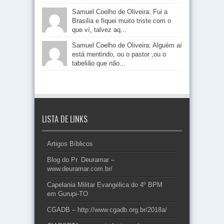
Samuel Coelho de Oliveira: Fui a
Brasilia e fiquei muito triste com o
que ví, talvez aq...
Samuel Coelho de Oliveira: Alguém aí
está mentindo, ou o pastor ,ou o
tabelião que não...
LISTA DE LINKS
Artigos Bíblicos
Blog do Pr. Deuramar –
www.deuramar.com.br/
Capelania Militar Evangélica do 4º BPM
em Gurupi-TO
CGADB – http://www.cgadb.org.br/2018a/