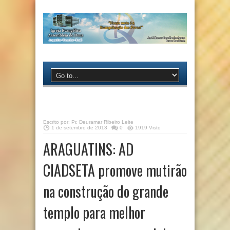
Escrito por:
Pr. Deuramar Ribeiro Leite
1 de setembro de 2013
0
1919 Visto
ARAGUATINS: AD
CIADSETA promove mutirão
na construção do grande
templo para melhor