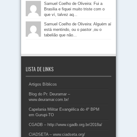
Samuel Coelho de Oliveira: Fui a
Brasilia e fiquei muito triste com o
que ví, talvez aq...
Samuel Coelho de Oliveira: Alguém aí
está mentindo, ou o pastor ,ou o
tabelião que não...
LISTA DE LINKS
Artigos Bíblicos
Blog do Pr. Deuramar –
www.deuramar.com.br/
Capelania Militar Evangélica do 4º BPM
em Gurupi-TO
CGADB – http://www.cgadb.org.br/2018a/
CIADSETA – www.ciadseta.org/