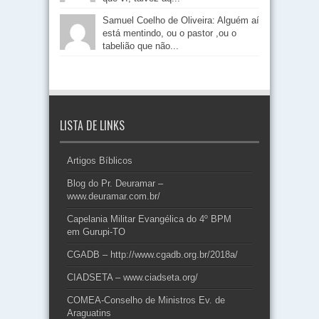
Samuel Coelho de Oliveira: Alguém aí
está mentindo, ou o pastor ,ou o
tabelião que não...
LISTA DE LINKS
Artigos Bíblicos
Blog do Pr. Deuramar –
www.deuramar.com.br/
Capelania Militar Evangélica do 4º BPM
em Gurupi-TO
CGADB – http://www.cgadb.org.br/2018a/
CIADSETA – www.ciadseta.org/
COMEA-Conselho de Ministros Ev. de
Araguatins