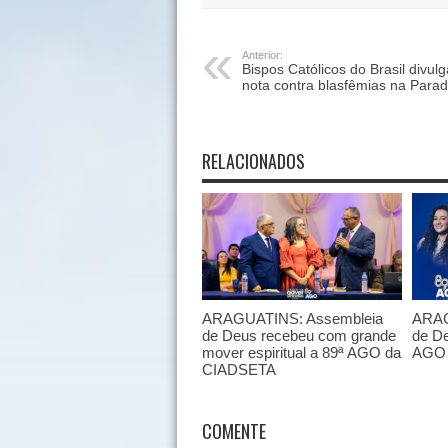
Anterior:
Bispos Católicos do Brasil divul
nota contra blasfêmias na Para
RELACIONADOS
ARAGUATINS: Assembleia
ARAG
de Deus recebeu com grande
de De
mover espiritual a 89ª AGO da
AGO 
CIADSETA
COMENTE