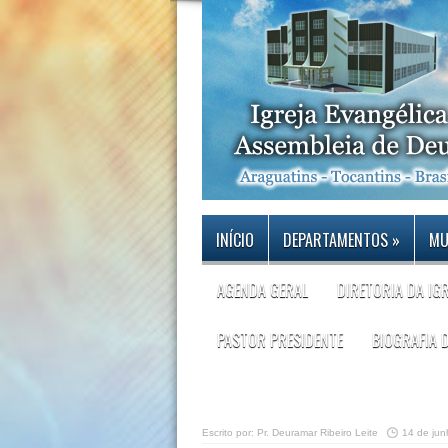
INÍCIO
DEPARTAMENTOS
»
MU
AGENDA GERAL
DIRETORIA DA IG
PASTOR PRESIDENTE
BIOGRAFIA 
Escrito por:
Pr. Deuramar Ribeiro Leite
14 de ju