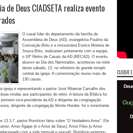
 de Deus CIADSETA realiza evento
rados
O casal líder do departamento da família da
Assembleia de Deus (AD), evangelista Paulino da
Conceição Brito e a missionária Eunice Moreira de
Souza Brito, realizaram juntamente com a equipe,
o 10º Retiro de Casais da AD (RECAD). O evento
alusivo ao Dia dos Namorados, aconteceu na noite
deste sábado, 13, no refeitório do grande templo
CLIQUE E
central da igreja. A comemoração reuniu mais de
130 casais.
da igreja e representando o pastor José Ribamar Carvalho dos
as-vindas aos participantes do retiro. A leitura da Bíblica foi
primeiro vice-presidente da AD e dirigente da congregação
Sousa, dirigente da congregação Monte Horebe, foi o ministrante
s 13 1-7, pastor Romilson falou sobre “O Verdadeiro Amor”. Ele
de amor; Amor Ágape (é o Amor de Deus); Amor Fileo (o Amor
relacionado com a vida sensual e sexual). Romilson externou