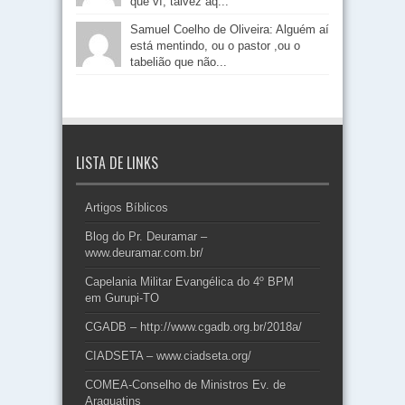
que ví, talvez aq...
Samuel Coelho de Oliveira: Alguém aí
está mentindo, ou o pastor ,ou o
tabelião que não...
LISTA DE LINKS
Artigos Bíblicos
Blog do Pr. Deuramar –
www.deuramar.com.br/
Capelania Militar Evangélica do 4º BPM
em Gurupi-TO
CGADB – http://www.cgadb.org.br/2018a/
CIADSETA – www.ciadseta.org/
COMEA-Conselho de Ministros Ev. de
Araguatins