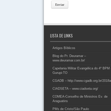
LISTA DE LINKS
Artigos Bíblicos
Blog do Pr. Deuramar –
www.deuramar.com.br/
Capelania Militar Evangélica do 4º BPM
Gurupi-TO
CGADB – http://www.cgadb.org.br/2018a
CIADSETA – www.ciadseta.org/
COMEA-Conselho de Ministros Ev. de
Araguatins
PMs de Cristo/São Paulo