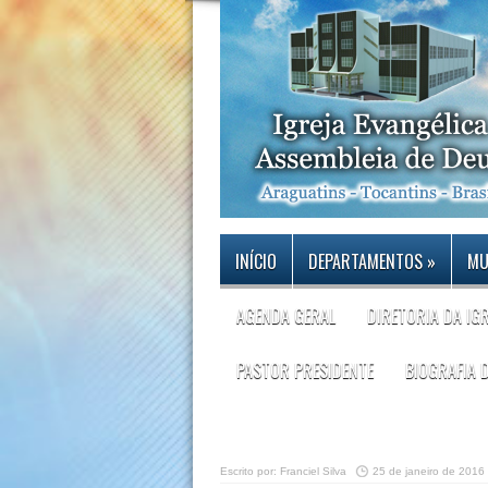
INÍCIO
DEPARTAMENTOS
»
MU
AGENDA GERAL
DIRETORIA DA IG
PASTOR PRESIDENTE
BIOGRAFIA 
Escrito por:
Franciel Silva
25 de janeiro de 2016