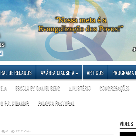
RAL DE RECADOS
4ª ÁREA CIADSETA
»
ARTIGOS
PROGRAMA 
REJA
ESCOLA EV. DANIEL BERG
MINISTÉRIO
CONGREGAÇÕES
DO PR. RIBAMAR
PALAVRA PASTORAL
VÍDEOS
0
1217 Visto