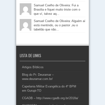
Samuel Coelho de Oliveira: Fui a
Brasilia e fiquei muito triste com o
que ví, talvez aq...
Samuel Coelho de Oliveira: Alguém aí
está mentindo, ou o pastor ,ou o
tabelião que não...
LISTA DE LINKS
Artigos Bíblicos
Blog do Pr. Deuramar –
www.deuramar.com.br/
Capelania Militar Evangélica do 4º BPM
em Gurupi-TO
CGADB – http://www.cgadb.org.br/2018a/