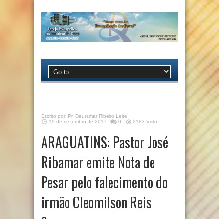
Escrito por:
Pr. Deuramar Ribeiro Leite
19 de dezembro de 2017
0
2183 Visto
ARAGUATINS: Pastor José
Ribamar emite Nota de
Pesar pelo falecimento do
irmão Cleomilson Reis