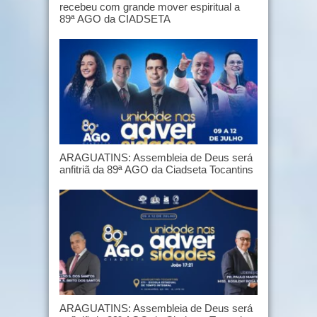
recebeu com grande mover espiritual a
89ª AGO da CIADSETA
ARAGUATINS: Assembleia de Deus será
anfitriã da 89ª AGO da Ciadseta Tocantins
ARAGUATINS: Assembleia de Deus será