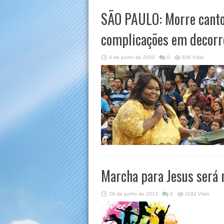
SÃO PAULO: Morre cantor
complicações em decorr
4 de junho de 2020
0
836 Visto
Marcha para Jesus será
29 de junho de 2013
0
1192 Visto