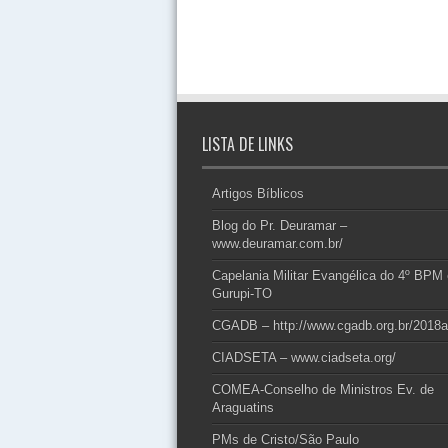
LISTA DE LINKS
Artigos Bíblicos
Blog do Pr. Deuramar –
www.deuramar.com.br/
Capelania Militar Evangélica do 4º BPM
Gurupi-TO
CGADB – http://www.cgadb.org.br/2018a
CIADSETA – www.ciadseta.org/
COMEA-Conselho de Ministros Ev. de
Araguatins
PMs de Cristo/São Paulo