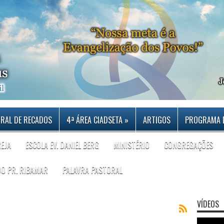
RAL DE RECADOS
4ª ÁREA CIADSETA
»
ARTIGOS
PROGRAMA 
REJA
ESCOLA EV. DANIEL BERG
MINISTÉRIO
CONGREGAÇÕES
DO PR. RIBAMAR
PALAVRA PASTORAL
VÍDEOS