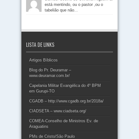
está mentindo, ou o pastor ,ou o
tabelião que não...
LISTA DE LINKS
Artigos Bíblicos
Blog do Pr. Deuramar –
www.deuramar.com.br/
Capelania Militar Evangélica do 4º BPM
em Gurupi-TO
CGADB – http://www.cgadb.org.br/2018a/
CIADSETA – www.ciadseta.org/
COMEA-Conselho de Ministros Ev. de
Araguatins
PMs de Cristo/São Paulo