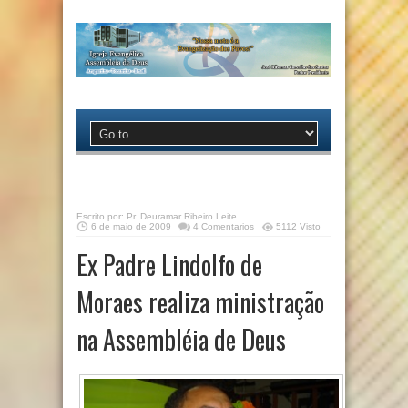
Escrito por:
Pr. Deuramar Ribeiro Leite
6 de maio de 2009
4 Comentarios
5112 Visto
Ex Padre Lindolfo de
Moraes realiza ministração
na Assembléia de Deus