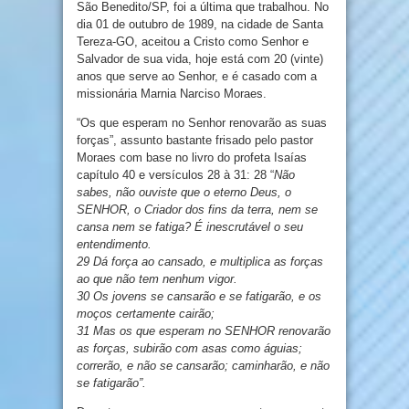
São Benedito/SP, foi a última que trabalhou. No
dia 01 de outubro de 1989, na cidade de Santa
Tereza-GO, aceitou a Cristo como Senhor e
Salvador de sua vida, hoje está com 20 (vinte)
anos que serve ao Senhor, e é casado com a
missionária Marnia Narciso Moraes.
“Os que esperam no Senhor renovarão as suas
forças”, assunto bastante frisado pelo pastor
Moraes com base no livro do profeta Isaías
capítulo 40 e versículos 28 à 31: 28 “
Não
sabes, não ouviste que o eterno Deus, o
SENHOR, o Criador dos fins da terra, nem se
cansa nem se fatiga? É inescrutável o seu
entendimento.
29 Dá força ao cansado, e multiplica as forças
ao que não tem nenhum vigor.
30 Os jovens se cansarão e se fatigarão, e os
moços certamente cairão;
31 Mas os que esperam no SENHOR renovarão
as forças, subirão com asas como águias;
correrão, e não se cansarão; caminharão, e não
se fatigarão”.