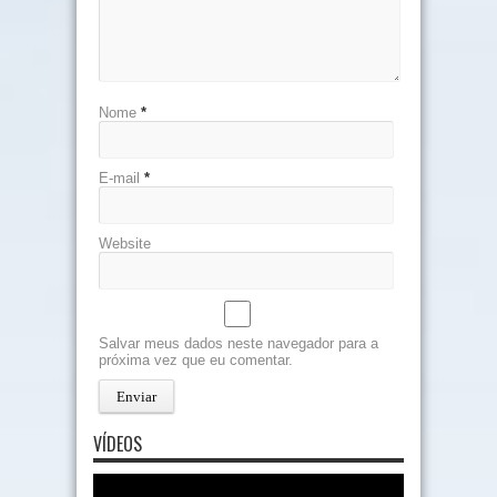
Nome
*
E-mail
*
Website
Salvar meus dados neste navegador para a
próxima vez que eu comentar.
VÍDEOS