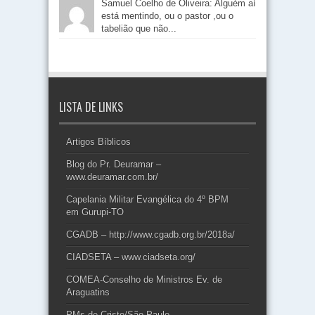
Samuel Coelho de Oliveira: Alguém aí
está mentindo, ou o pastor ,ou o
tabelião que não...
LISTA DE LINKS
Artigos Bíblicos
Blog do Pr. Deuramar –
www.deuramar.com.br/
Capelania Militar Evangélica do 4º BPM
em Gurupi-TO
CGADB – http://www.cgadb.org.br/2018a/
CIADSETA – www.ciadseta.org/
COMEA-Conselho de Ministros Ev. de
Araguatins
PMs de Cristo/São Paulo