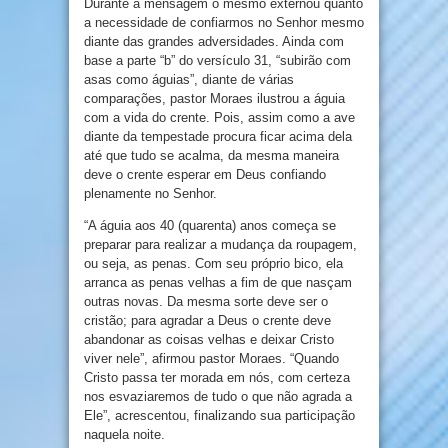
Durante a mensagem o mesmo externou quanto
a necessidade de confiarmos no Senhor mesmo
diante das grandes adversidades. Ainda com
base a parte “b” do versículo 31, “subirão com
asas como águias”, diante de várias
comparações, pastor Moraes ilustrou a águia
com a vida do crente. Pois, assim como a ave
diante da tempestade procura ficar acima dela
até que tudo se acalma, da mesma maneira
deve o crente esperar em Deus confiando
plenamente no Senhor.
“A águia aos 40 (quarenta) anos começa se
preparar para realizar a mudança da roupagem,
ou seja, as penas. Com seu próprio bico, ela
arranca as penas velhas a fim de que nasçam
outras novas. Da mesma sorte deve ser o
cristão; para agradar a Deus o crente deve
abandonar as coisas velhas e deixar Cristo
viver nele”, afirmou pastor Moraes. “Quando
Cristo passa ter morada em nós, com certeza
nos esvaziaremos de tudo o que não agrada a
Ele”, acrescentou, finalizando sua participação
naquela noite.