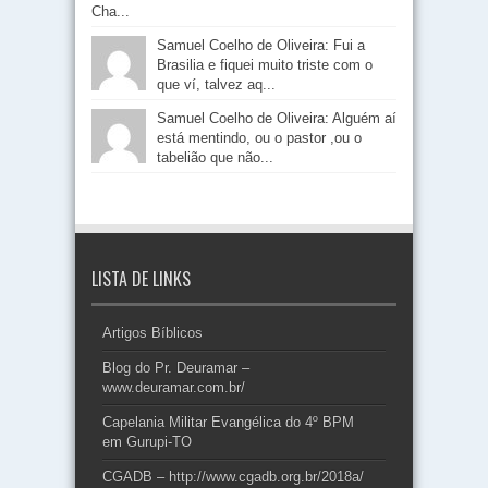
Cha...
Samuel Coelho de Oliveira: Fui a
Brasilia e fiquei muito triste com o
que ví, talvez aq...
Samuel Coelho de Oliveira: Alguém aí
está mentindo, ou o pastor ,ou o
tabelião que não...
LISTA DE LINKS
Artigos Bíblicos
Blog do Pr. Deuramar –
www.deuramar.com.br/
Capelania Militar Evangélica do 4º BPM
em Gurupi-TO
CGADB – http://www.cgadb.org.br/2018a/