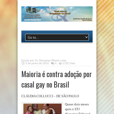
Escrito por:
Pr. Deuramar Ribeiro Leite
5 de junho de 2010
0
1732 Visto
Maioria é contra adoção por
casal gay no Brasil
CLÁUDIA COLLUCCI – DE SÃO PAULO
Quase dois meses
após o STJ
(Superior Tribunal