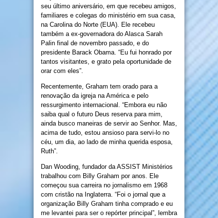
seu último aniversário, em que recebeu amigos,
familiares e colegas do ministério em sua casa,
na Carolina do Norte (EUA). Ele recebeu
também a ex-governadora do Alasca Sarah
Palin final de novembro passado, e do
presidente Barack Obama. “Eu fui honrado por
tantos visitantes, e grato pela oportunidade de
orar com eles”.
Recentemente, Graham tem orado para a
renovação da igreja na América e pelo
ressurgimento internacional. “Embora eu não
saiba qual o futuro Deus reserva para mim,
ainda busco maneiras de servir ao Senhor. Mas,
acima de tudo, estou ansioso para servi-lo no
céu, um dia, ao lado de minha querida esposa,
Ruth”.
Dan Wooding, fundador da ASSIST Ministérios
trabalhou com Billy Graham por anos. Ele
começou sua carreira no jornalismo em 1968
com cristão na Inglaterra. “Foi o jornal que a
organização Billy Graham tinha comprado e eu
me levantei para ser o repórter principal”, lembra