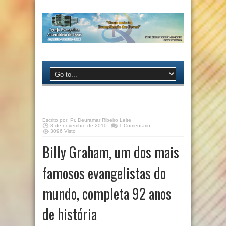
Escrito por:
Pr. Deuramar Ribeiro Leite
8 de novembro de 2010
1 Comentario
3096 Visto
Billy Graham, um dos mais
famosos evangelistas do
mundo, completa 92 anos
de história