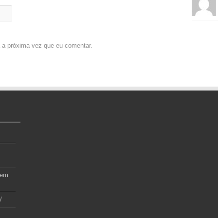
 a próxima vez que eu comentar.
 em
/