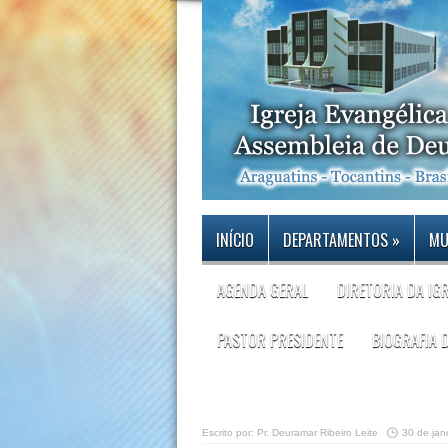
INÍCIO
DEPARTAMENTOS
»
MU
AGENDA GERAL
DIRETORIA DA IG
PASTOR PRESIDENTE
BIOGRAFIA 
Escrito por:
Pr. Deuramar Ribeiro Leite
30 de jan