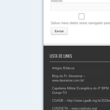
Website
Salvar meus dados neste navegador para
LISTA DE LINKS
Artigos Bíblicos
Blog do Pr. Deuramar –
www.deuramar.com.br/
Capelania Militar Evangélica do 4º BPM
Gurupi-TO
CGADB – http://www.cgadb.org.br/2018a
CIADSETA – www.ciadseta.org/