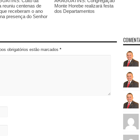
UATINS: Culto da
ARAGUATINS: Congregação
a reuniu centenas de
Monte Horebe realizará festa
, que receberam o ano
dos Departamentos
 na presença do Senhor
COMENTÁ
pos obrigatórios estão marcados
*