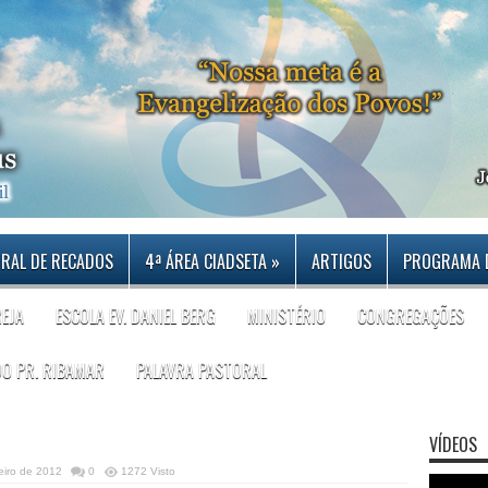
RAL DE RECADOS
4ª ÁREA CIADSETA
»
ARTIGOS
PROGRAMA 
REJA
ESCOLA EV. DANIEL BERG
MINISTÉRIO
CONGREGAÇÕES
DO PR. RIBAMAR
PALAVRA PASTORAL
VÍDEOS
eiro de 2012
0
1272 Visto