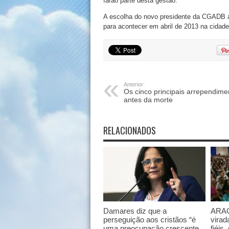
farão parte desta gestão.
A escolha do novo presidente da CGADB a
para acontecer em abril de 2013 na cidade 
Anterior:
Os cinco principais arrependime
antes da morte
RELACIONADOS
Damares diz que a
ARAG
perseguição aos cristãos “é
virad
uma preocupação crescente
fiéis