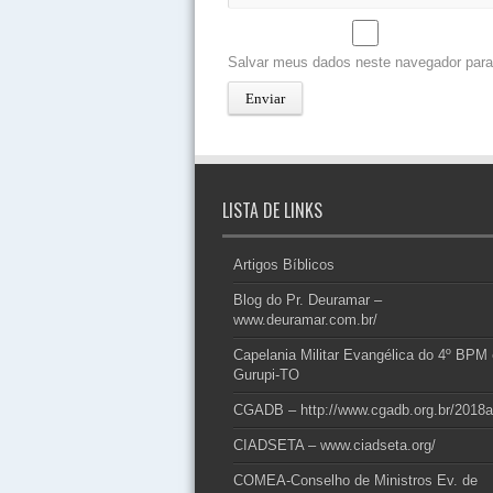
Salvar meus dados neste navegador para
LISTA DE LINKS
Artigos Bíblicos
Blog do Pr. Deuramar –
www.deuramar.com.br/
Capelania Militar Evangélica do 4º BPM
Gurupi-TO
CGADB – http://www.cgadb.org.br/2018a
CIADSETA – www.ciadseta.org/
COMEA-Conselho de Ministros Ev. de