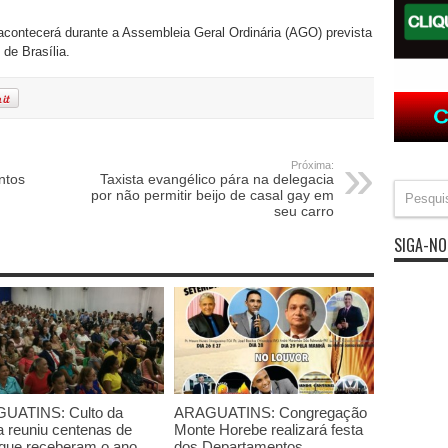
contecerá durante a Assembleia Geral Ordinária (AGO) prevista
de Brasília.
Próxima:
ntos
Taxista evangélico pára na delegacia
por não permitir beijo de casal gay em
seu carro
SIGA-NO
UATINS: Culto da
ARAGUATINS: Congregação
a reuniu centenas de
Monte Horebe realizará festa
, que receberam o ano
dos Departamentos