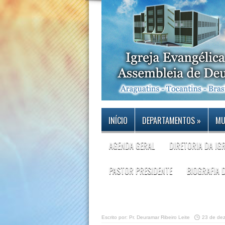
INÍCIO
DEPARTAMENTOS
»
MU
AGENDA GERAL
DIRETORIA DA IG
PASTOR PRESIDENTE
BIOGRAFIA 
Escrito por:
Pr. Deuramar Ribeiro Leite
23 de de