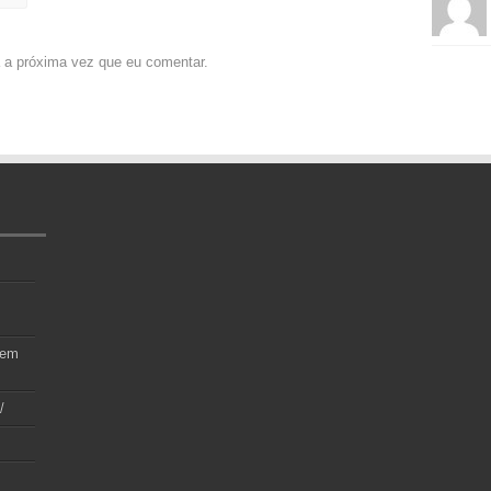
 a próxima vez que eu comentar.
 em
/