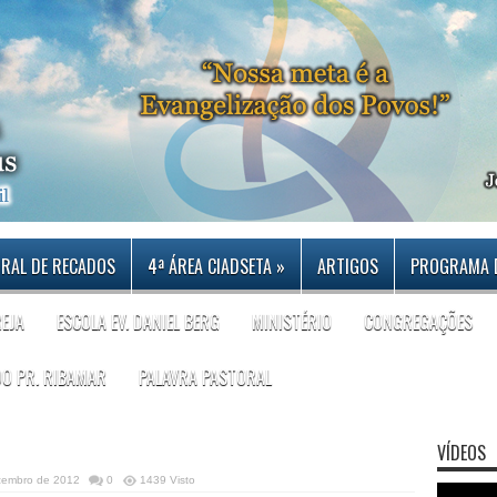
RAL DE RECADOS
4ª ÁREA CIADSETA
»
ARTIGOS
PROGRAMA 
REJA
ESCOLA EV. DANIEL BERG
MINISTÉRIO
CONGREGAÇÕES
DO PR. RIBAMAR
PALAVRA PASTORAL
VÍDEOS
zembro de 2012
0
1439 Visto