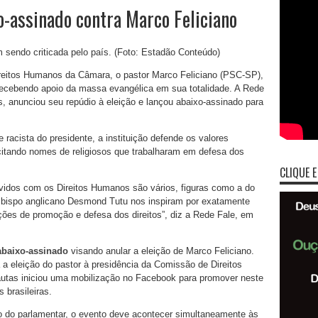
o-assinado contra Marco Feliciano
 sendo criticada pelo país. (Foto: Estadão Conteúdo)
ireitos Humanos da Câmara, o pastor Marco Feliciano (PSC-SP),
recebendo apoio da massa evangélica em sua totalidade. A Rede
os, anunciou seu repúdio à eleição e lançou abaixo-assinado para
acista do presidente, a instituição defende os valores
 citando nomes de religiosos que trabalharam em defesa dos
CLIQUE E
lvidos com os Direitos Humanos são vários, figuras como a do
do bispo anglicano Desmond Tutu nos inspiram por exatamente
ões de promoção e defesa dos direitos”, diz a Rede Fale, em
abaixo-assinado
visando anular a eleição de Marco Feliciano.
 a eleição do pastor à presidência da Comissão de Direitos
tas iniciou uma mobilização no Facebook para promover neste
 brasileiras.
do parlamentar, o evento deve acontecer simultaneamente às