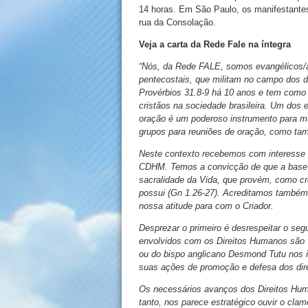
14 horas. Em São Paulo, os manifestante
rua da Consolação.
Veja a carta da Rede Fale na íntegra
“Nós, da Rede FALE, somos evangélicos/as 
pentecostais, que militam no campo dos d
Provérbios 31.8-9 há 10 anos e tem como
cristãos na sociedade brasileira. Um dos
oração é um poderoso instrumento para m
grupos para reuniões de oração, como ta
Neste contexto recebemos com interesse a
CDHM. Temos a convicção de que a base 
sacralidade da Vida, que provém, como 
possui (Gn 1.26-27). Acreditamos também
nossa atitude para com o Criador.
Desprezar o primeiro é desrespeitar o segu
envolvidos com os Direitos Humanos são vá
ou do bispo anglicano Desmond Tutu nos 
suas ações de promoção e defesa dos dire
Os necessários avanços dos Direitos Hum
tanto, nos parece estratégico ouvir o cla