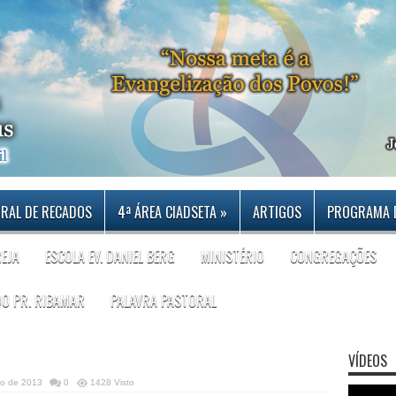
RAL DE RECADOS
4ª ÁREA CIADSETA
»
ARTIGOS
PROGRAMA 
REJA
ESCOLA EV. DANIEL BERG
MINISTÉRIO
CONGREGAÇÕES
DO PR. RIBAMAR
PALAVRA PASTORAL
VÍDEOS
ço de 2013
0
1428 Visto