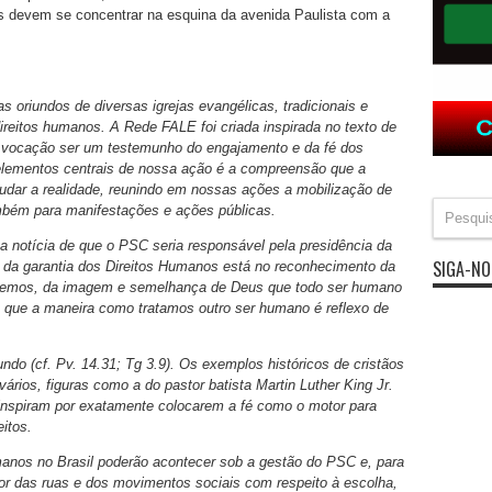
s devem se concentrar na esquina da avenida Paulista com a
oriundos de diversas igrejas evangélicas, tradicionais e
ireitos humanos. A Rede FALE foi criada inspirada no texto de
 vocação ser um testemunho do engajamento e da fé dos
 elementos centrais de nossa ação é a compreensão que a
udar a realidade, reunindo em nossas ações a mobilização de
mbém para manifestações e ações públicas.
 notícia de que o PSC seria responsável pela presidência da
SIGA-NO
da garantia dos Direitos Humanos está no reconhecimento da
cremos, da imagem e semelhança de Deus que todo ser humano
 que a maneira como tratamos outro ser humano é reflexo de
ndo (cf. Pv. 14.31; Tg 3.9). Os exemplos históricos de cristãos
rios, figuras como a do pastor batista Martin Luther King Jr.
inspiram por exatamente colocarem a fé como o motor para
itos.
anos no Brasil poderão acontecer sob a gestão do PSC e, para
mor das ruas e dos movimentos sociais com respeito à escolha,