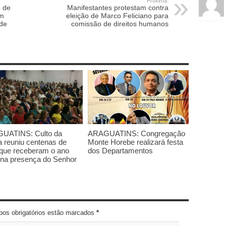
Próxima:
 de
Manifestantes protestam contra
am
eleição de Marco Feliciano para
 de
comissão de direitos humanos
UATINS: Culto da
ARAGUATINS: Congregação
a reuniu centenas de
Monte Horebe realizará festa
, que receberam o ano
dos Departamentos
 na presença do Senhor
pos obrigatórios estão marcados
*