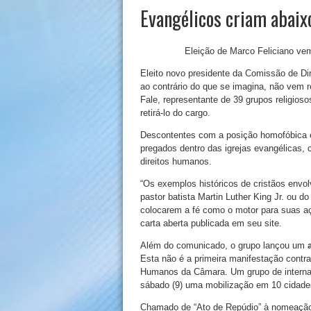
Evangélicos criam abaix
Eleição de Marco Feliciano vem
Eleito novo presidente da Comissão de D
ao contrário do que se imagina, não vem 
Fale, representante de 39 grupos religios
retirá-lo do cargo.
Descontentes com a posição homofóbica e r
pregados dentro das igrejas evangélicas,
direitos humanos.
“Os exemplos históricos de cristãos envo
pastor batista Martin Luther King Jr. ou 
colocarem a fé como o motor para suas aç
carta aberta publicada em seu site.
Além do comunicado, o grupo lançou um
Esta não é a primeira manifestação contra
Humanos da Câmara. Um grupo de internau
sábado (9) uma mobilização em 10 cidades
Chamado de “Ato de Repúdio” à nomeação 