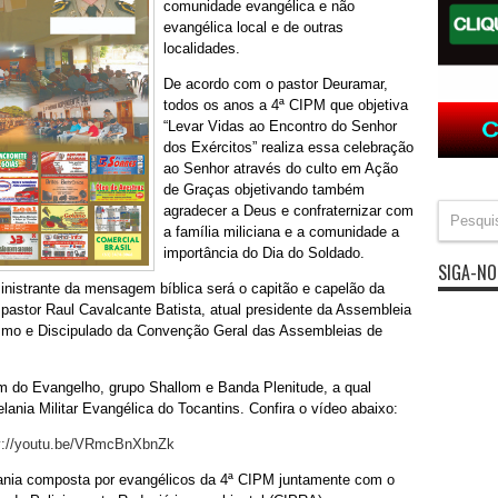
comunidade evangélica e não
evangélica local e de outras
localidades.
De acordo com o pastor Deuramar,
todos os anos a 4ª CIPM que objetiva
“Levar Vidas ao Encontro do Senhor
dos Exércitos” realiza essa celebração
ao Senhor através do culto em Ação
de Graças objetivando também
agradecer a Deus e confraternizar com
a família miliciana e a comunidade a
importância do Dia do Soldado.
SIGA-NO
inistrante da mensagem bíblica será o capitão e capelão da
, pastor Raul Cavalcante Batista, atual presidente da Assembleia
smo e Discipulado da Convenção Geral das Assembleias de
om do Evangelho, grupo Shallom e Banda Plenitude, a qual
elania Militar Evangélica do Tocantins. Confira o vídeo abaixo:
v://youtu.be/VRmcBnXbnZk
ania composta por evangélicos da 4ª CIPM juntamente com o