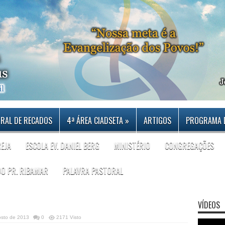
RAL DE RECADOS
4ª ÁREA CIADSETA
»
ARTIGOS
PROGRAMA 
REJA
ESCOLA EV. DANIEL BERG
MINISTÉRIO
CONGREGAÇÕES
DO PR. RIBAMAR
PALAVRA PASTORAL
VÍDEOS
osto de 2013
0
2171 Visto