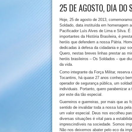
25 DE AGOSTO, DIA DO
Hoje, 25 de agosto de 2013, comemoramo
Soldado, data instituída em homenagem ao 
Pacificador Luís Alves de Lima e Silva. É
importantes da História Brasileira, é pre
heróis que defendem a nossa Pátria. Hom
dedicadas à defesa da cidadania e paz soc
Quero, nestas breves linhas prestar as 
heróis brasileiros – Os Soldados – que di
da vida.
Como integrante da Força Militar, reserva d
Tocantins, há quase 27 anos conheço bem a
operador de segurança pública, um soldad
individuais. Portanto, quero parabenizar
por este dia tão especial.
Guerreiros e guerreiras, por mais que as 
sentido de invalidar toda a nossa luta pe
um valor especial. Deus nos escolheu p
diversas situações é vital para a estabil
imprescindíveis na sociedade. Somos imp
Não nos deixemos abater pelo eco da impi