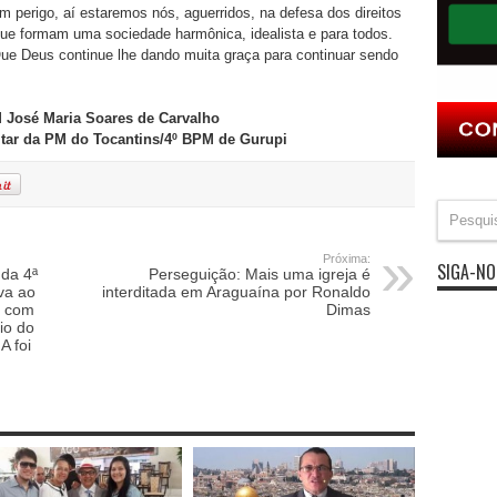
m perigo, aí estaremos nós, aguerridos, na defesa dos direitos
ue formam uma sociedade harmônica, idealista e para todos.
ue Deus continue lhe dando muita graça para continuar sendo
 José Maria Soares de Carvalho
itar da PM do Tocantins/4º BPM de Gurupi
Próxima:
SIGA-NO
da 4ª
Perseguição: Mais uma igreja é
va ao
interditada em Araguaína por Ronaldo
u com
Dimas
io do
A foi