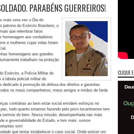
 SOLDADO. PARABÉNS GUERREIROS!
s mais uma vez o Dia do
patrono do Exército Brasileiro, o
 mais que relembrar fatos
star homenagem aos verdadeiros
ens e mulheres cujas vidas foram
ial.
minhas homenagens aos grandes
uturnamente trabalham na proteção
CLIQUE E
o Exército, a Polícia Militar do
 labuta policial militar do
o dedicado à promoção da defesa dos direitos e garantias
 a todos os meus companheiros; meus amigos e irmãos de farda
forças contrárias ao bem estar social envidem esforços no
la paz, tudo quanto estamos fazendo pelo povo tocantinense tem
ara sermos do bem. Nossa missão, desempenhada nas mais
idade e governabilidade do Estado, e tem mais: somos
ortantes sim!
edade que tentar estabelecer o caos social. Onde estiver um