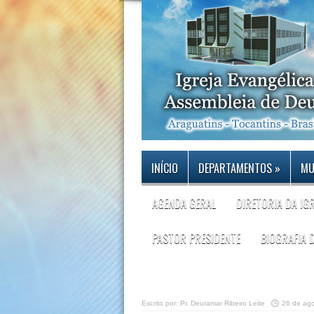
INÍCIO
DEPARTAMENTOS
»
MU
AGENDA GERAL
DIRETORIA DA IG
PASTOR PRESIDENTE
BIOGRAFIA 
Escrito por:
Pr. Deuramar Ribeiro Leite
26 de ag