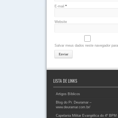
E-mail
*
Website
Salvar meus dados neste navegador para
LISTA DE LINKS
Artigos Bíblicos
Blog do Pr. Deuramar –
www.deuramar.com.br/
Capelania Militar Evangélica do 4º BPM