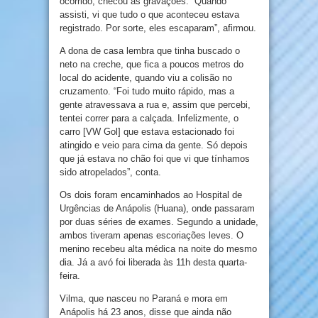
ocorrido, checou as gravações. “Quando
assisti, vi que tudo o que aconteceu estava
registrado. Por sorte, eles escaparam”, afirmou.
A dona de casa lembra que tinha buscado o
neto na creche, que fica a poucos metros do
local do acidente, quando viu a colisão no
cruzamento. “Foi tudo muito rápido, mas a
gente atravessava a rua e, assim que percebi,
tentei correr para a calçada. Infelizmente, o
carro [VW Gol] que estava estacionado foi
atingido e veio para cima da gente. Só depois
que já estava no chão foi que vi que tínhamos
sido atropelados”, conta.
Os dois foram encaminhados ao Hospital de
Urgências de Anápolis (Huana), onde passaram
por duas séries de exames. Segundo a unidade,
ambos tiveram apenas escoriações leves. O
menino recebeu alta médica na noite do mesmo
dia. Já a avó foi liberada às 11h desta quarta-
feira.
Vilma, que nasceu no Paraná e mora em
Anápolis há 23 anos, disse que ainda não