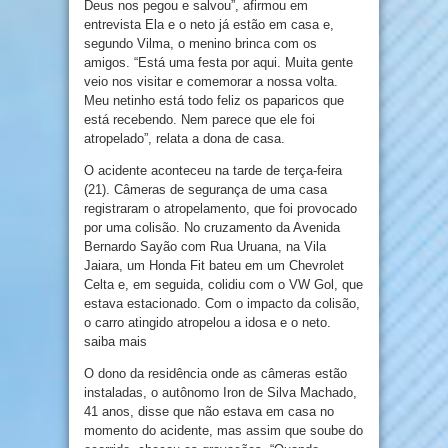
Deus nos pegou e salvou”, afirmou em
entrevista Ela e o neto já estão em casa e,
segundo Vilma, o menino brinca com os
amigos. “Está uma festa por aqui. Muita gente
veio nos visitar e comemorar a nossa volta.
Meu netinho está todo feliz os paparicos que
está recebendo. Nem parece que ele foi
atropelado”, relata a dona de casa.
O acidente aconteceu na tarde de terça-feira
(21). Câmeras de segurança de uma casa
registraram o atropelamento, que foi provocado
por uma colisão. No cruzamento da Avenida
Bernardo Sayão com Rua Uruana, na Vila
Jaiara, um Honda Fit bateu em um Chevrolet
Celta e, em seguida, colidiu com o VW Gol, que
estava estacionado. Com o impacto da colisão,
o carro atingido atropelou a idosa e o neto.
saiba mais
O dono da residência onde as câmeras estão
instaladas, o autônomo Iron de Silva Machado,
41 anos, disse que não estava em casa no
momento do acidente, mas assim que soube do