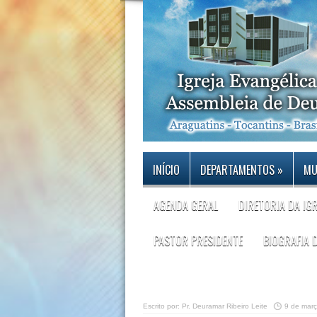
INÍCIO
DEPARTAMENTOS
»
MU
AGENDA GERAL
DIRETORIA DA IG
PASTOR PRESIDENTE
BIOGRAFIA 
Escrito por:
Pr. Deuramar Ribeiro Leite
9 de mar