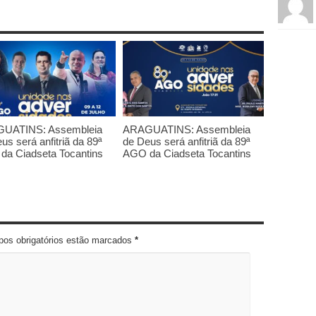
UATINS: Assembleia
ARAGUATINS: Assembleia
us será anfitriã da 89ª
de Deus será anfitriã da 89ª
da Ciadseta Tocantins
AGO da Ciadseta Tocantins
pos obrigatórios estão marcados
*