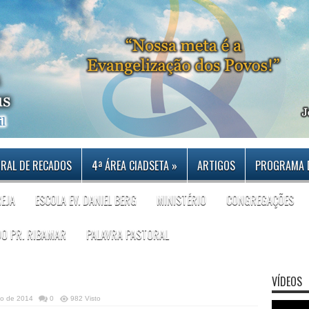
RAL DE RECADOS
4ª ÁREA CIADSETA
»
ARTIGOS
PROGRAMA 
REJA
ESCOLA EV. DANIEL BERG
MINISTÉRIO
CONGREGAÇÕES
DO PR. RIBAMAR
PALAVRA PASTORAL
VÍDEOS
ço de 2014
0
982 Visto