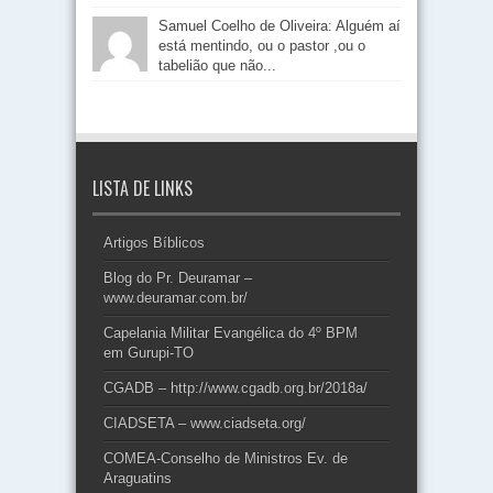
Samuel Coelho de Oliveira: Alguém aí
está mentindo, ou o pastor ,ou o
tabelião que não...
LISTA DE LINKS
Artigos Bíblicos
Blog do Pr. Deuramar –
www.deuramar.com.br/
Capelania Militar Evangélica do 4º BPM
em Gurupi-TO
CGADB – http://www.cgadb.org.br/2018a/
CIADSETA – www.ciadseta.org/
COMEA-Conselho de Ministros Ev. de
Araguatins