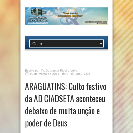
Escrito por:
Pr. Deuramar Ribeiro Leite
10 de março de 2014
0
1860 Visto
ARAGUATINS: Culto festivo
da AD CIADSETA aconteceu
debaixo de muita unção e
poder de Deus