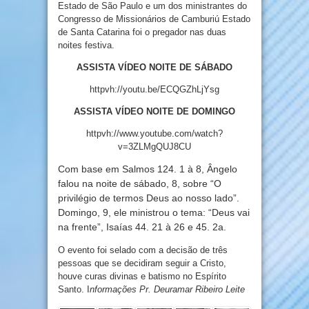
Estado de São Paulo e um dos ministrantes do
Congresso de Missionários de Camburiú Estado
de Santa Catarina foi o pregador nas duas
noites festiva.
ASSISTA VÍDEO NOITE DE SÁBADO
httpvh://youtu.be/ECQGZhLjYsg
ASSISTA VÍDEO NOITE DE DOMINGO
httpvh://www.youtube.com/watch?
v=3ZLMgQUJ8CU
Com base em Salmos 124. 1 à 8, Ângelo
falou na noite de sábado, 8, sobre “O
privilégio de termos Deus ao nosso lado”.
Domingo, 9, ele ministrou o tema: “Deus vai
na frente”, Isaías 44. 21 à 26 e 45. 2a.
O evento foi selado com a decisão de três
pessoas que se decidiram seguir a Cristo,
houve curas divinas e batismo no Espírito
Santo. I
nformações Pr. Deuramar Ribeiro Leite