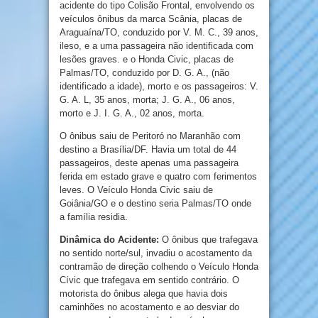
acidente do tipo Colisão Frontal, envolvendo os
veículos ônibus da marca Scânia, placas de
Araguaína/TO, conduzido por V. M. C., 39 anos,
ileso, e a uma passageira não identificada com
lesões graves. e o Honda Civic, placas de
Palmas/TO, conduzido por D. G. A., (não
identificado a idade), morto e os passageiros: V.
G. A. L, 35 anos, morta; J. G. A., 06 anos,
morto e J. I. G. A., 02 anos, morta.
O ônibus saiu de Peritoró no Maranhão com
destino a Brasília/DF. Havia um total de 44
passageiros, deste apenas uma passageira
ferida em estado grave e quatro com ferimentos
leves. O Veículo Honda Civic saiu de
Goiânia/GO e o destino seria Palmas/TO onde
a família residia.
Dinâmica do Acidente:
O ônibus que trafegava
no sentido norte/sul, invadiu o acostamento da
contramão de direção colhendo o Veículo Honda
Cívic que trafegava em sentido contrário. O
motorista do ônibus alega que havia dois
caminhões no acostamento e ao desviar do