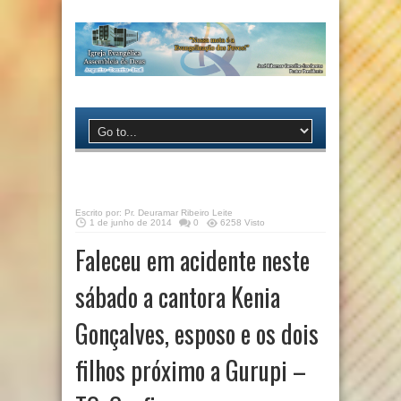
Escrito por:
Pr. Deuramar Ribeiro Leite
1 de junho de 2014
0
6258 Visto
Faleceu em acidente neste
sábado a cantora Kenia
Gonçalves, esposo e os dois
filhos próximo a Gurupi –