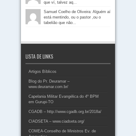
que ví, talvez aq...
Samuel Coelho de Oliveira: Alguém aí
está mentindo, ou o pastor ,ou o
tabelião que não...
LISTA DE LINKS
Artigos Bíblicos
Blog do Pr. Deuramar –
www.deuramar.com.br/
Capelania Militar Evangélica do 4º BPM
em Gurupi-TO
CGADB – http://www.cgadb.org.br/2018a/
CIADSETA – www.ciadseta.org/
COMEA-Conselho de Ministros Ev. de