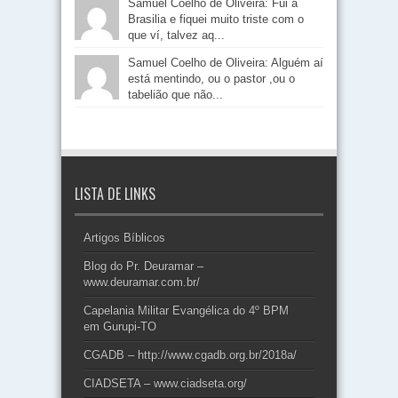
Samuel Coelho de Oliveira: Fui a
Brasilia e fiquei muito triste com o
que ví, talvez aq...
Samuel Coelho de Oliveira: Alguém aí
está mentindo, ou o pastor ,ou o
tabelião que não...
LISTA DE LINKS
Artigos Bíblicos
Blog do Pr. Deuramar –
www.deuramar.com.br/
Capelania Militar Evangélica do 4º BPM
em Gurupi-TO
CGADB – http://www.cgadb.org.br/2018a/
CIADSETA – www.ciadseta.org/