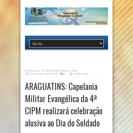
Escrito por:
Pr. Deuramar Ribeiro Leite
30 de julho de 2014
0
1594 Visto
ARAGUATINS: Capelania
Militar Evangélica da 4ª
CIPM realizará celebração
alusiva ao Dia do Soldado