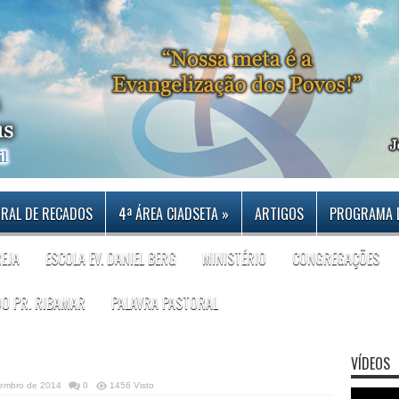
RAL DE RECADOS
4ª ÁREA CIADSETA
»
ARTIGOS
PROGRAMA 
REJA
ESCOLA EV. DANIEL BERG
MINISTÉRIO
CONGREGAÇÕES
DO PR. RIBAMAR
PALAVRA PASTORAL
VÍDEOS
tembro de 2014
0
1456 Visto