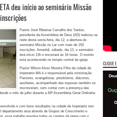
A deu início ao seminário Missão
inscrições
Pastor José Ribamar Carvalho dos Santos,
presidente da Assembleia de Deus (AD) realizou na
noite desta sexta-feira, dia 12, a abertura do
seminário Missão no Lar com mais de 150
inscrições. Amanhã, sábado, dia 13, o seminário
terá início 13h e encerrará ás 16 horas. O evento
está acontecendo no templo central da igreja.
CLIQUE E
Pastor Wilson Alves Moreira Filho da cidade de
Imperatriz-MA é o responsável pela ministração.
Pastores, evangelistas, presbíteros, diáconos,
auxiliares, acompanhado das esposas também se
inscreveram, sem contar com a presença das
desde o mês de julho durante a 69ª Assembleia Geral Ordinária
envolvido e com bons resultados na cidade de Imperatriz tem
 O departamento atua através de Grupos de Crescimento e
n, esse trabalho envolve todos os crentes da igreja com o