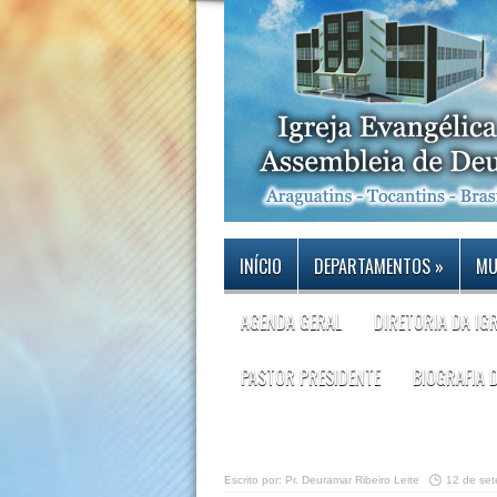
INÍCIO
DEPARTAMENTOS
»
MU
AGENDA GERAL
DIRETORIA DA IG
PASTOR PRESIDENTE
BIOGRAFIA 
Escrito por:
Pr. Deuramar Ribeiro Leite
12 de se