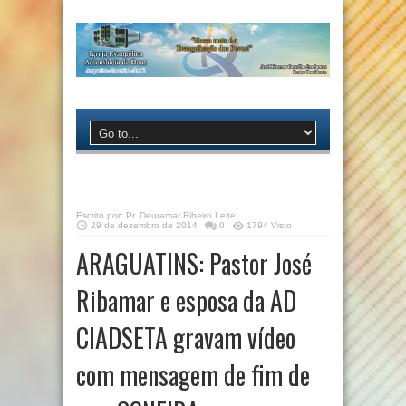
Escrito por:
Pr. Deuramar Ribeiro Leite
29 de dezembro de 2014
0
1794 Visto
ARAGUATINS: Pastor José
Ribamar e esposa da AD
CIADSETA gravam vídeo
com mensagem de fim de