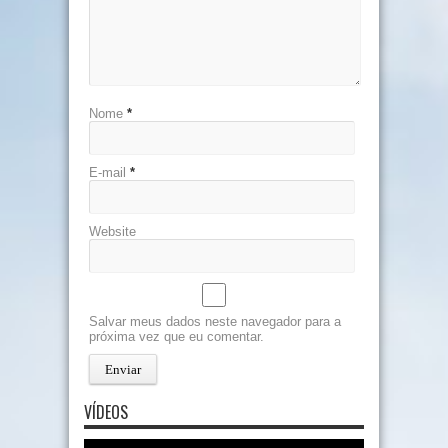
Nome
*
E-mail
*
Website
Salvar meus dados neste navegador para a
próxima vez que eu comentar.
VÍDEOS