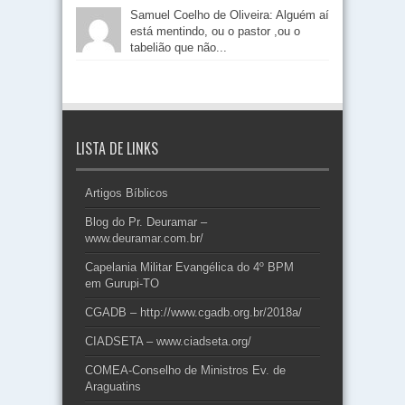
Samuel Coelho de Oliveira: Alguém aí
está mentindo, ou o pastor ,ou o
tabelião que não...
LISTA DE LINKS
Artigos Bíblicos
Blog do Pr. Deuramar –
www.deuramar.com.br/
Capelania Militar Evangélica do 4º BPM
em Gurupi-TO
CGADB – http://www.cgadb.org.br/2018a/
CIADSETA – www.ciadseta.org/
COMEA-Conselho de Ministros Ev. de
Araguatins