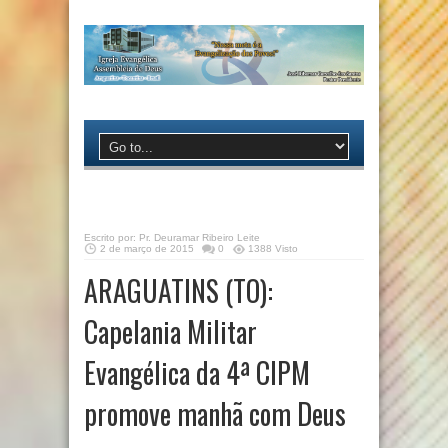
Escrito por:
Pr. Deuramar Ribeiro Leite
2 de março de 2015
0
1388 Visto
ARAGUATINS (TO):
Capelania Militar
Evangélica da 4ª CIPM
promove manhã com Deus