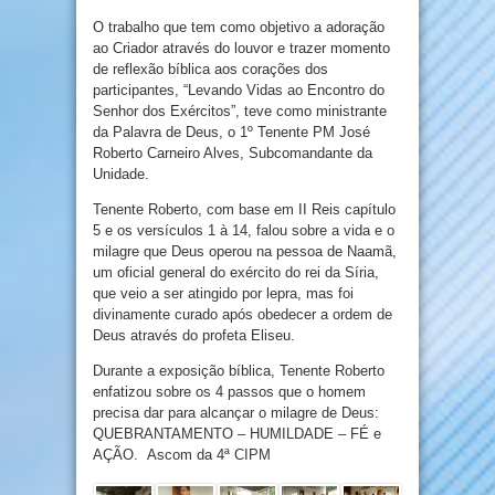
O trabalho que tem como objetivo a adoração
ao Criador através do louvor e trazer momento
de reflexão bíblica aos corações dos
participantes, “Levando Vidas ao Encontro do
Senhor dos Exércitos”, teve como ministrante
da Palavra de Deus, o 1º Tenente PM José
Roberto Carneiro Alves, Subcomandante da
Unidade.
Tenente Roberto, com base em II Reis capítulo
5 e os versículos 1 à 14, falou sobre a vida e o
milagre que Deus operou na pessoa de Naamã,
um oficial general do exército do rei da Síria,
que veio a ser atingido por lepra, mas foi
divinamente curado após obedecer a ordem de
Deus através do profeta Eliseu.
Durante a exposição bíblica, Tenente Roberto
enfatizou sobre os 4 passos que o homem
precisa dar para alcançar o milagre de Deus:
QUEBRANTAMENTO – HUMILDADE – FÉ e
AÇÃO.
Ascom da 4ª CIPM