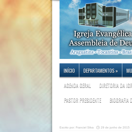
INÍCIO
DEPARTAMENTOS
»
MU
AGENDA GERAL
DIRETORIA DA IG
PASTOR PRESIDENTE
BIOGRAFIA 
Escrito por:
Franciel Silva
29 de junho de 2015