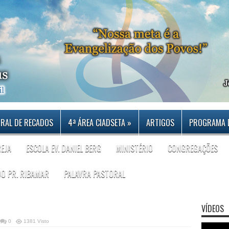
RAL DE RECADOS
4ª ÁREA CIADSETA
»
ARTIGOS
PROGRAMA 
REJA
ESCOLA EV. DANIEL BERG
MINISTÉRIO
CONGREGAÇÕES
DO PR. RIBAMAR
PALAVRA PASTORAL
VÍDEOS
0
1381 Visto