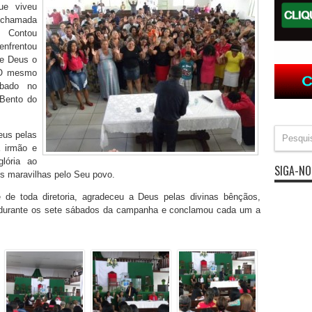
que viveu
a chamada
 Contou
enfrentou
re Deus o
 O mesmo
ábado no
Bento do
eus pelas
 irmão e
lória ao
SIGA-NO
ais maravilhas pelo Seu povo.
 de toda diretoria, agradeceu a Deus pelas divinas bênçãos,
m durante os sete sábados da campanha e conclamou cada um a