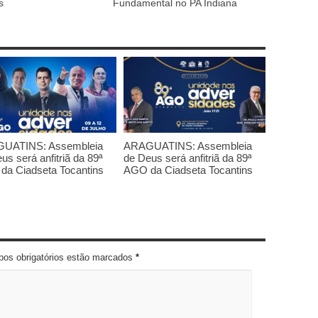
s
Fundamental no PA Indiana
UATINS: Assembleia
ARAGUATINS: Assembleia
us será anfitriã da 89ª
de Deus será anfitriã da 89ª
da Ciadseta Tocantins
AGO da Ciadseta Tocantins
pos obrigatórios estão marcados
*