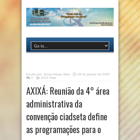
Escrito por:
Jonas Araujo Silva
28 de janeiro de 2020
0
1012 Visto
AXIXÁ: Reunião da 4° área
administrativa da
convenção ciadseta define
as programações para o