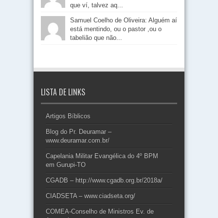
que ví, talvez aq...
Samuel Coelho de Oliveira: Alguém aí
está mentindo, ou o pastor ,ou o
tabelião que não...
LISTA DE LINKS
Artigos Bíblicos
Blog do Pr. Deuramar –
www.deuramar.com.br/
Capelania Militar Evangélica do 4º BPM
em Gurupi-TO
CGADB – http://www.cgadb.org.br/2018a/
CIADSETA – www.ciadseta.org/
COMEA-Conselho de Ministros Ev. de