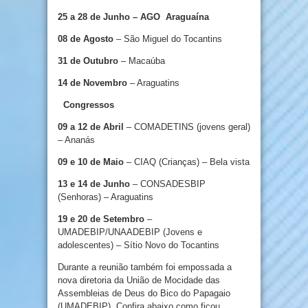
25 a 28 de Junho – AGO Araguaína
08 de Agosto
– São Miguel do Tocantins
31 de Outubro
– Macaúba
14 de Novembro
– Araguatins
Congressos
09 a 12 de Abril
– COMADETINS (jovens geral)
– Ananás
09 e 10 de Maio
– CIAQ (Crianças) – Bela vista
13 e 14 de Junho
– CONSADESBIP
(Senhoras) – Araguatins
19 e 20 de Setembro
–
UMADEBIP/UNAADEBIP (Jovens e
adolescentes) – Sítio Novo do Tocantins
Durante a reunião também foi empossada a
nova diretoria da União de Mocidade das
Assembleias de Deus do Bico do Papagaio
(UMADEBIP). Confira abaixo como ficou