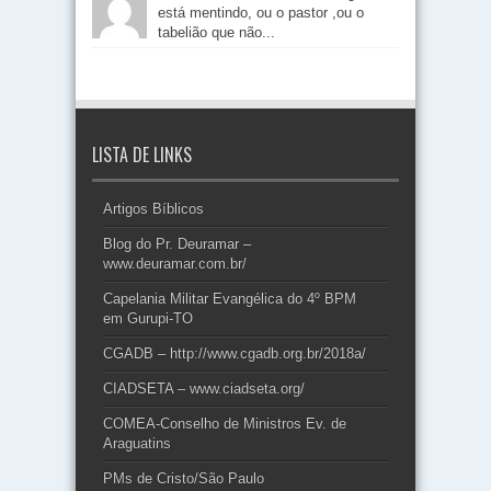
está mentindo, ou o pastor ,ou o
tabelião que não...
LISTA DE LINKS
Artigos Bíblicos
Blog do Pr. Deuramar –
www.deuramar.com.br/
Capelania Militar Evangélica do 4º BPM
em Gurupi-TO
CGADB – http://www.cgadb.org.br/2018a/
CIADSETA – www.ciadseta.org/
COMEA-Conselho de Ministros Ev. de
Araguatins
PMs de Cristo/São Paulo