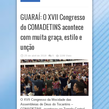
GUARAÍ: O XVII Congresso
do COMADETINS acontece
com muita graça, estilo e
unção
25 de abril de 2018
0
1199 Visto
O XVII Congresso da Mocidade das
Assembleias de Deus do Tocantins –
COMADETINS, aconteceu no Templo Central