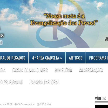
RAL DE RECADOS
4ª ÁREA CIADSETA
»
ARTIGOS
PROGRAMA 
REJA
ESCOLA EV. DANIEL BERG
MINISTÉRIO
CONGREGAÇÕES
DO PR. RIBAMAR
PALAVRA PASTORAL
VÍDEOS
nho de 2009
5 Comentarios
2736 Visto