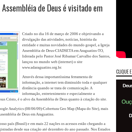
a Assembléia de Deus é visitado em
Criado no dia 16 de março de 2006 e objetivando a
divulgação das atividades, notícias, história da
entidade e muitas novidades do mundo gospel, a Igreja
Assembléia de Deus-CIADSETA em Araguatins-TO,
liderada pelo Pastor José Ribamar Carvalho dos Santos,
lançou no mundo web (internet) o site
www.adaraguatins.org.br.
CLIQUE E
Através dessa importantíssima ferramenta de
informação, a internet tem diminuído toda e qualquer
distância quando se trata de comunicação. A
informação, entretenimento e especialmente a
s Cristo, é o alvo da Assembléia de Deus quanto à criação do site.
Google Analytics (08/06/09)-Cobertura Geo Map (Mapa do Site), mais
a Assembléia de Deus em Araguatins.
osso país (Brasil) e em mais 22 nações os acessos estão chegando a
egistradas desde sua criação até dezembro do ano passado. Nos Estados