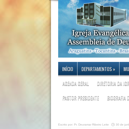
INÍCIO
DEPARTAMENTOS
»
MU
AGENDA GERAL
DIRETORIA DA IG
PASTOR PRESIDENTE
BIOGRAFIA 
Escrito por:
Pr. Deuramar Ribeiro Leite
30 de ju