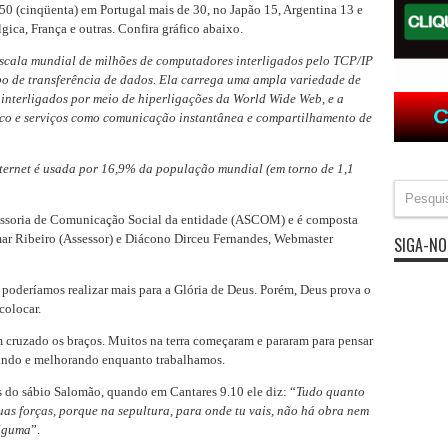
0 (cinqüenta) em Portugal mais de 30, no Japão 15, Argentina 13 e
gica, França e outras. Confira gráfico abaixo.
escala mundial de milhões de computadores interligados pelo TCP/IP
ipo de transferência de dados. Ela carrega uma ampla variedade de
 interligados por meio de hiperligações da World Wide Web, e a
nico e serviços como comunicação instantânea e compartilhamento de
ternet é usada por 16,9% da população mundial (em torno de 1,1
Assessoria de Comunicação Social da entidade (ASCOM) e é composta
mar Ribeiro (Assessor) e Diácono Dirceu Fernandes, Webmaster
SIGA-NO
poderíamos realizar mais para a Glória de Deus. Porém, Deus prova o
colocar.
ruzado os braços. Muitos na terra começaram e pararam para pensar
sando e melhorando enquanto trabalhamos.
 do sábio Salomão, quando em Cantares 9.10 ele diz: “
Tudo quanto
tuas forças, porque na sepultura, para onde tu vais, não há obra nem
alguma
”.