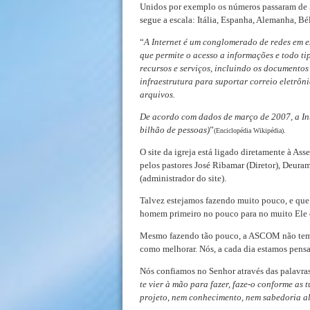
Unidos por exemplo os números passaram de 5
segue a escala: Itália, Espanha, Alemanha, Bél
“
A Internet é um conglomerado de redes em 
que permite o acesso a informações e todo t
recursos e serviços, incluindo os documentos
infraestrutura para suportar correio eletrô
arquivos.
De acordo com dados de março de 2007, a In
bilhão de pessoas)
”
(Enciclopédia Wikipédia).
O site da igreja está ligado diretamente à 
pelos pastores José Ribamar (Diretor), Deura
(administrador do site).
Talvez estejamos fazendo muito pouco, e que 
homem primeiro no pouco para no muito Ele 
Mesmo fazendo tão pouco, a ASCOM não tem c
como melhorar. Nós, a cada dia estamos pen
Nós confiamos no Senhor através das palavras
te vier à mão para fazer, faze-o conforme as 
projeto, nem conhecimento, nem sabedoria 