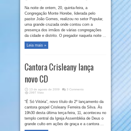
Na noite de ontem, 20, quinta-feira, a
Congregação Monte Horebe, liderada pelo
pastor João Gomes, realizou no setor Popular,
uma grande cruzada onde contou com a
presença dos irmãos de várias congregações
da cidade e distrito. O pregador naquela noite ...
Leia mais »
Cantora Crisleany lança
novo CD
13 de agosto de 2009
3 Comments
2997 Visto
“É Só Vitória”, novo título do 2º lançamento da
cantora gospel Crisleany Ferreira da Silva. Às
19h30 desta última terça-feira, 11, aconteceu no
templo central da Igreja Assembléia de Deus o
grande culto em ações de graça e a cantora ...