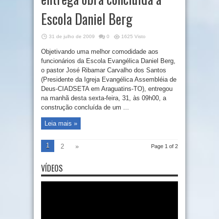
Escola Daniel Berg
31 de julho de 2009
0
1625 Visto
Objetivando uma melhor comodidade aos
funcionários da Escola Evangélica Daniel Berg,
o pastor José Ribamar Carvalho dos Santos
(Presidente da Igreja Evangélica Assembléia de
Deus-CIADSETA em Araguatins-TO), entregou
na manhã desta sexta-feira, 31, às 09h00, a
construção concluída de um ...
Leia mais »
1
2
»
Page 1 of 2
VÍDEOS