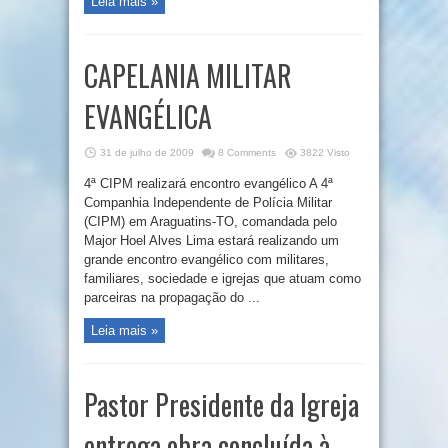
Leia mais »
CAPELANIA MILITAR
EVANGÉLICA
31 de julho de 2009
8 Comments
3822 Visto
4ª CIPM realizará encontro evangélico A 4ª
Companhia Independente de Polícia Militar
(CIPM) em Araguatins-TO, comandada pelo
Major Hoel Alves Lima estará realizando um
grande encontro evangélico com militares,
familiares, sociedade e igrejas que atuam como
parceiras na propagação do ...
Leia mais »
Pastor Presidente da Igreja
entrega obra concluída à