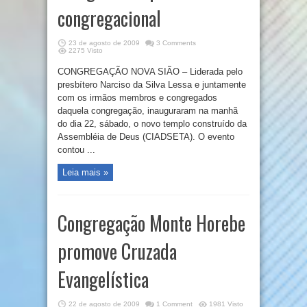
congregacional
23 de agosto de 2009
3 Comments
2275 Visto
CONGREGAÇÃO NOVA SIÃO – Liderada pelo
presbítero Narciso da Silva Lessa e juntamente
com os irmãos membros e congregados
daquela congregação, inauguraram na manhã
do dia 22, sábado, o novo templo construído da
Assembléia de Deus (CIADSETA). O evento
contou ...
Leia mais »
Congregação Monte Horebe
promove Cruzada
Evangelística
22 de agosto de 2009
1 Comment
1981 Visto