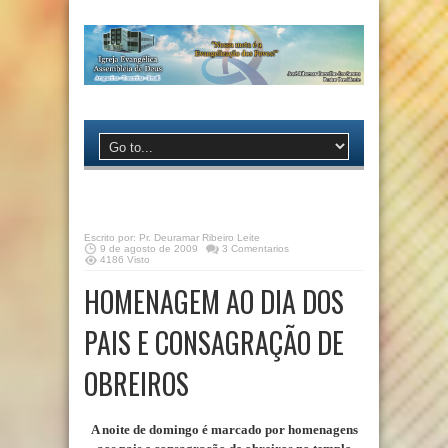
Escrito por:
Pr. Deuramar Ribeiro Leite
9 de agosto de 2009
3 Comentarios
4186 Visto
HOMENAGEM AO DIA DOS
PAIS E CONSAGRAÇÃO DE
OBREIROS
A noite de domingo é marcado por homenagens