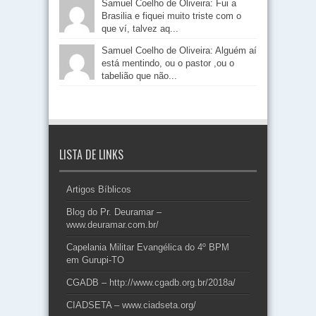
Samuel Coelho de Oliveira: Fui a
Brasilia e fiquei muito triste com o
que ví, talvez aq...
Samuel Coelho de Oliveira: Alguém aí
está mentindo, ou o pastor ,ou o
tabelião que não...
LISTA DE LINKS
Artigos Bíblicos
Blog do Pr. Deuramar –
www.deuramar.com.br/
Capelania Militar Evangélica do 4º BPM
em Gurupi-TO
CGADB – http://www.cgadb.org.br/2018a/
CIADSETA – www.ciadseta.org/