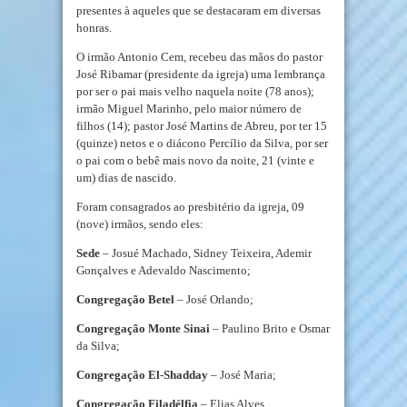
presentes à aqueles que se destacaram em diversas
honras.
O irmão Antonio Cem, recebeu das mãos do pastor
José Ribamar (presidente da igreja) uma lembrança
por ser o pai mais velho naquela noite (78 anos);
irmão Miguel Marinho, pelo maior número de
filhos (14); pastor José Martins de Abreu, por ter 15
(quinze) netos e o diácono Percílio da Silva, por ser
o pai com o bebê mais novo da noite, 21 (vinte e
um) dias de nascido.
Foram consagrados ao presbitério da igreja, 09
(nove) irmãos, sendo eles:
Sede
– Josué Machado, Sidney Teixeira, Ademir
Gonçalves e Adevaldo Nascimento;
Congregação Betel
– José Orlando;
Congregação Monte Sinai
– Paulino Brito e Osmar
da Silva;
Congregação El-Shadday
– José Maria;
Congregação Filadélfia
– Elias Alves.