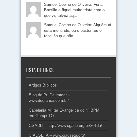
Samuel Coelho de Oliveira: Fui a
Brasilia e fiquei muito triste com o
que ví, talvez aq...
Samuel Coelho de Oliveira: Alguém aí
está mentindo, ou o pastor ,ou o
tabelião que não...
LISTA DE LINKS
Artigos Bíblicos
Blog do Pr. Deuramar –
www.deuramar.com.br/
Capelania Militar Evangélica do 4º BPM
em Gurupi-TO
CGADB – http://www.cgadb.org.br/2018a/
CIADSETA – www.ciadseta.org/