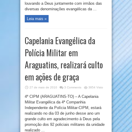
louvando a Deus juntamente com irmãos das
diversas denominações evangélicas da ...
Leia mais »
Capelania Evangélica da
Polícia Militar em
Araguatins, realizará culto
em ações de graça
27 de maio de 2010
3 Comments
3854 Visto
4ª CIPM (ARAGUATINS-TO) – A Capelania
Militar Evangélica da 4ª Companhia
Independente da Polícia Militar-CIPM, estará
realizando no dia 03 de junho desse ano um
grande culto em agradecimento à Deus pela
promoção dos 92 policiais militares da unidade
realizado ...