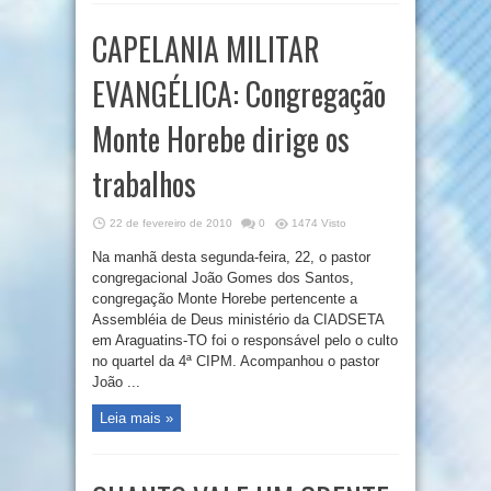
CAPELANIA MILITAR
EVANGÉLICA: Congregação
Monte Horebe dirige os
trabalhos
22 de fevereiro de 2010
0
1474 Visto
Na manhã desta segunda-feira, 22, o pastor
congregacional João Gomes dos Santos,
congregação Monte Horebe pertencente a
Assembléia de Deus ministério da CIADSETA
em Araguatins-TO foi o responsável pelo o culto
no quartel da 4ª CIPM. Acompanhou o pastor
João ...
Leia mais »